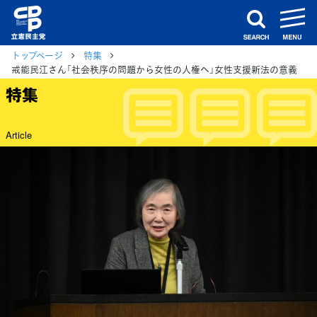
m
search
トップページ
特集
戒能民江さん「社会秩序の問題から女性の人権へ」女性支援新法の意義
特集
Article