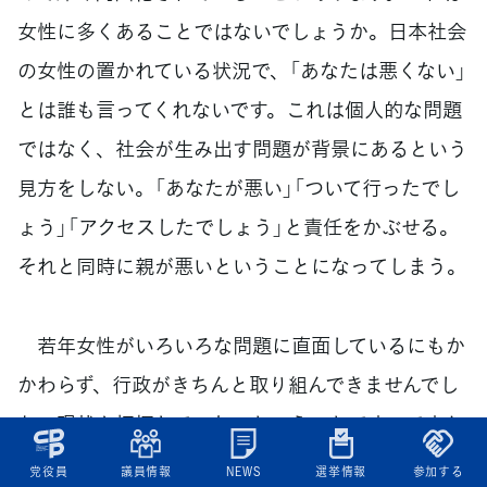
女性に多くあることではないでしょうか。日本社会
の女性の置かれている状況で、「あなたは悪くない」
とは誰も言ってくれないです。これは個人的な問題
ではなく、社会が生み出す問題が背景にあるという
見方をしない。「あなたが悪い」「ついて行ったでし
ょう」「アクセスしたでしょう」と責任をかぶせる。
それと同時に親が悪いということになってしまう。
若年女性がいろいろな問題に直面しているにもか
かわらず、行政がきちんと取り組んできませんでし
た。現状も把握していないということです。ですか
ら2009年頃から数は少ないですが、ボンドプロジェ
党役員
議員情報
NEWS
選挙情報
参加する