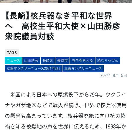
【長崎】核兵器なき平和な世界
へ 高校生平和大使×山田勝彦
衆院議員対談
TAGS
ニュース
山田勝彦
長崎県
長崎市
戦争を考える
読むりっけん
立憲マンスリーニュース2024年8月
立憲マンスリーニュース
2024年8月15日
米国による日本への原爆投下から79年。ウクライ
ナやガザ地区などで戦火が続き、世界で核兵器使用
の懸念も高まっています。核兵器廃絶に向け核の惨
禍を知る被爆地の声を世界に伝えるため、1998年か