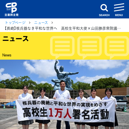
m
search
トップページ
ニュース
【長崎】核兵器なき平和な世界へ 高校生平和大使×山田勝彦衆院議員対談
ニュース
News