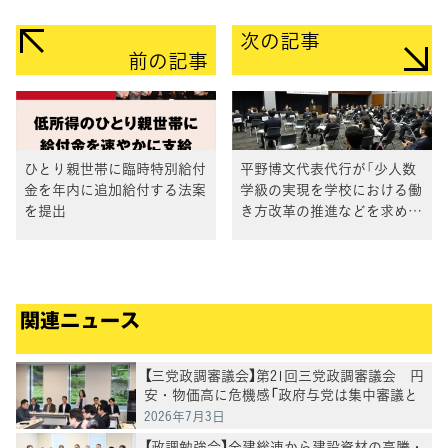
次の記事
前の記事
ひとり親世帯に臨時特別給付
平野博文代表代行が「少人数
金を年内に追加給付する法案
学級の実現を学校における働
を提出
き方改革の推進などを求める
全国集会」であいさつ
関連ニュース
【三党政調審議会】第21回三党政調審議会 円
安・物価高に危機感「政府与党は集中審議と
党首討論を開催を」徳永政調会長
2026年7月3日
【政調勉強会】全建総連から建設資材の高騰・