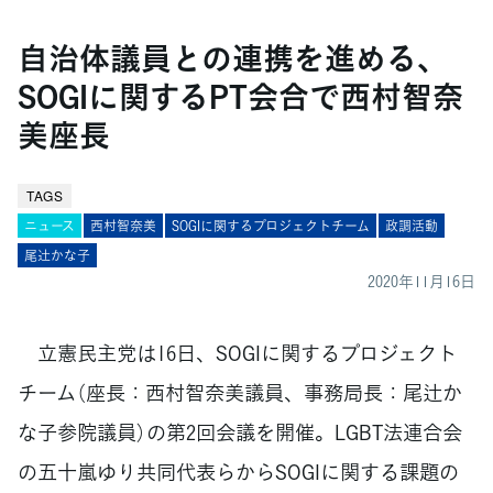
自治体議員との連携を進める、
SOGIに関するPT会合で西村智奈
美座長
TAGS
ニュース
西村智奈美
SOGIに関するプロジェクトチーム
政調活動
尾辻󠄀かな子
2020年11月16日
立憲民主党は16日、SOGIに関するプロジェクト
チーム（座長：西村智奈美議員、事務局長：尾辻か
な子参院議員）の第2回会議を開催。LGBT法連合会
の五十嵐ゆり共同代表らからSOGIに関する課題の