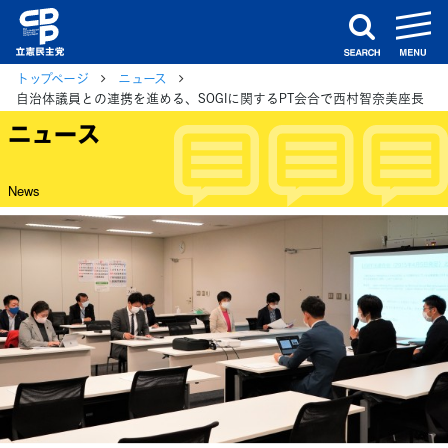
m
search
トップページ
ニュース
自治体議員との連携を進める、SOGIに関するPT会合で西村智奈美座長
ニュース
News