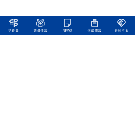
党役員
議員情報
NEWS
選挙情報
参加する
立憲民主党について
綱領
役員一覧
次の内閣
委員会委員一覧
議員・総支部長一覧
党本部所在地
都道府県連一覧
立憲民主党 活動計画・活動報告
ニュース
政策情報
基本政策
ビジョン２２
政策集
選挙政策
国会レポート
政調活動ニュース
提出法案
選挙情報
参院選2025選挙結果
衆院選2024選挙結果