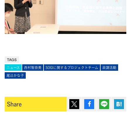
TAGS
ニュース
西村智奈美
SOGIに関するプロジェクトチーム
政調活動
尾辻󠄀かな子
ポスト
シェア
Lineで送
は
Share