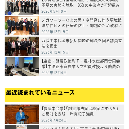
不足の実態を聴取 86%の事業者が「影響あ
り」
2026年5月19日
メガソーラーなどの再エネ開発に伴う環境破
壊や住民との紛争の防止・抑制のため政府に
申入れ
2025年12月19日
万博工事代金未払い問題の解決を図る議員立
法を提出
2025年12月15日
【畜産・酪農政策ＷＴ・農林水産部門合同会
議】中洞正東京農業大学客員教授より酪農の
現状評価と山地（やまち）酪農の取組について
2025年12月4日
ヒアリング
最近読まれているニュース
【参院本会議】「副首都法案は廃案にすべき」
と反対を表明 岸真紀子議員
2026年7月24日
どなたでも使える「立憲民主党 動画素材箱」