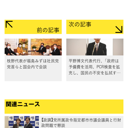
次の記事
前の記事
枝野代表が福島みずほ社民党
平野博文代表代行、「政府は
党首らと国会内で会談
予備費を活用、PCR検査を拡
充し、国民の不安を払拭すべ
き」
関連ニュース
【政調】党所属政令指定都市市議会議員と行財
政問題で懇談