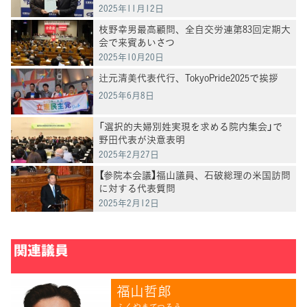
2025年11月12日
枝野幸男最高顧問、全自交労連第83回定期大
会で来賓あいさつ
2025年10月20日
辻元清美代表代行、TokyoPride2025で挨拶
2025年6月8日
「選択的夫婦別姓実現を求める院内集会」で
野田代表が決意表明
2025年2月27日
【参院本会議】福山議員、石破総理の米国訪問
に対する代表質問
2025年2月12日
関連議員
福山哲郎
ふくやまてつろう