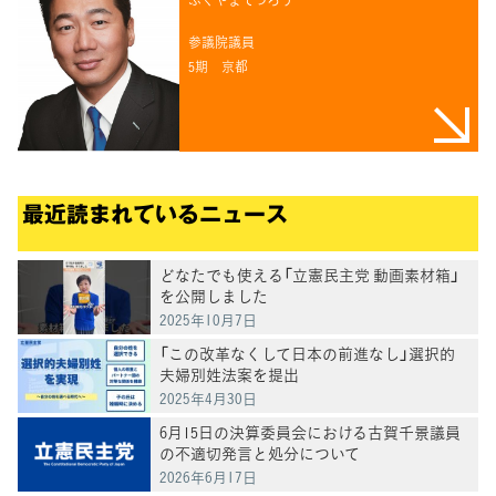
参議院議員
5期
京都
最近読まれているニュース
どなたでも使える「立憲民主党 動画素材箱」
を公開しました
2025年10月7日
「この改革なくして日本の前進なし」選択的
夫婦別姓法案を提出
2025年4月30日
6月15日の決算委員会における古賀千景議員
の不適切発言と処分について
2026年6月17日