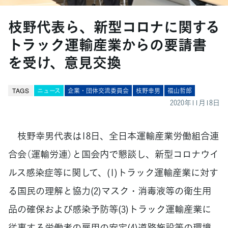
枝野代表ら、新型コロナに関する
トラック運輸産業からの要請書
を受け、意見交換
TAGS
ニュース
企業・団体交流委員会
枝野幸男
福山哲郎
2020年11月18日
枝野幸男代表は18日、全日本運輸産業労働組合連
合会（運輸労連）と国会内で懇談し、新型コロナウイ
ルス感染症等に関して、(1)トラック運輸産業に対す
る国民の理解と協力(2)マスク・消毒液等の衛生用
品の確保および感染予防等(3)トラック運輸産業に
従事する労働者の雇用の安定(4)道路施設等の環境