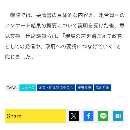
懇談では、要請書の具体的な内容と、組合員への
アンケート結果の概要について説明を受けた後、意
見交換。出席議員らは、「現場の声を踏まえて政党
としての発信や、政府への要請につなげていく」と
応じました。
TAGS
ニュース
企業・団体交流委員会
枝野幸男
福山哲郎
ポスト
シェア
Lineで送
は
Share