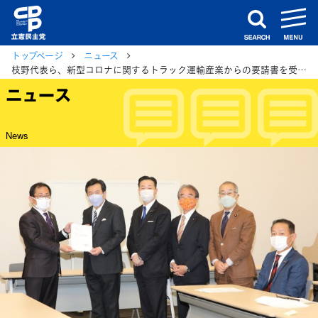
m
search
トップページ
ニュース
枝野代表ら、新型コロナに関するトラック運輸産業からの要請書を受け、意見交換
ニュース
News