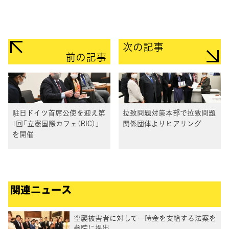
次の記事
前の記事
駐日ドイツ首席公使を迎え第
拉致問題対策本部で拉致問題
1回「立憲国際カフェ（RIC）」
関係団体よりヒアリング
を開催
関連ニュース
空襲被害者に対して一時金を支給する法案を
参院に提出