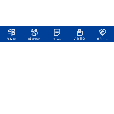
党役員
議員情報
NEWS
選挙情報
参加する
立憲民主党について
綱領
役員一覧
次の内閣
委員会委員一覧
議員・総支部長一覧
党本部所在地
都道府県連一覧
立憲民主党 活動計画・活動報告
ニュース
政策情報
基本政策
ビジョン２２
政策集
選挙政策
国会レポート
政調活動ニュース
提出法案