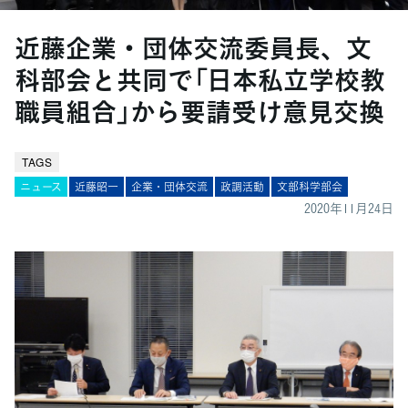
近藤企業・団体交流委員長、文
科部会と共同で「日本私立学校教
職員組合」から要請受け意見交換
TAGS
ニュース
近藤昭一
企業・団体交流
政調活動
文部科学部会
2020年11月24日