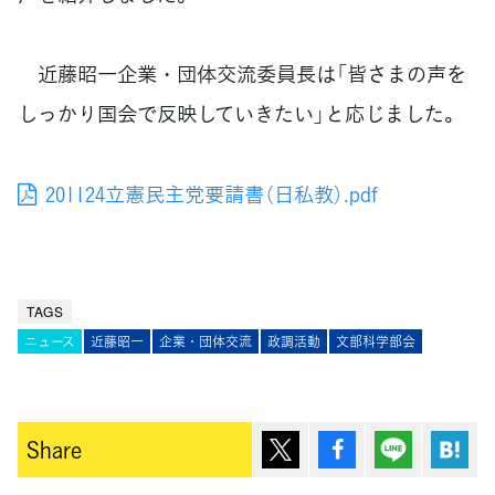
近藤昭一企業・団体交流委員長は「皆さまの声を
しっかり国会で反映していきたい」と応じました。
201124立憲民主党要請書（日私教）.pdf
TAGS
ニュース
近藤昭一
企業・団体交流
政調活動
文部科学部会
ポスト
シェア
Lineで送
は
Share