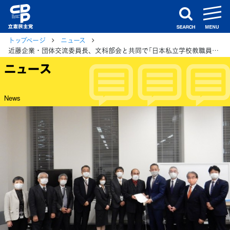
m
search
トップページ
ニュース
近藤企業・団体交流委員長、文科部会と共同で「日本私立学校教職員組合」から要請受け意見交換
ニュース
News