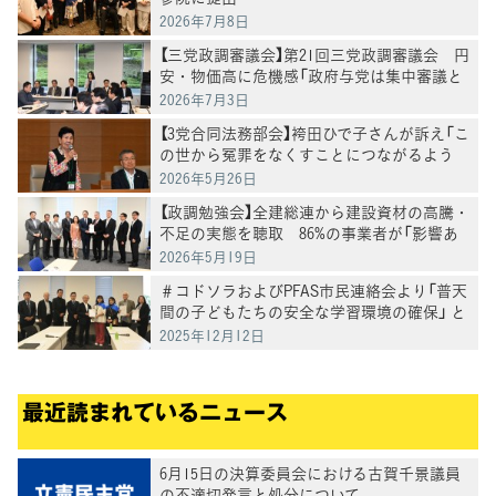
2026年7月8日
【三党政調審議会】第21回三党政調審議会 円
安・物価高に危機感「政府与党は集中審議と
党首討論を開催を」徳永政調会長
2026年7月3日
【3党合同法務部会】袴田ひで子さんが訴え「こ
の世から冤罪をなくすことにつながるよう
に」再審法改正案の課題についてヒアリング
2026年5月26日
【政調勉強会】全建総連から建設資材の高騰・
不足の実態を聴取 86%の事業者が「影響あ
り」
2026年5月19日
＃コドソラおよびPFAS市民連絡会より「普天
間の子どもたちの安全な学習環境の確保」 と
「キャンプ桑江・嘉手納基地のPFAS汚染対
2025年12月12日
策」を求める陳情・要請を受け意見交換
最近読まれているニュース
6月15日の決算委員会における古賀千景議員
の不適切発言と処分について