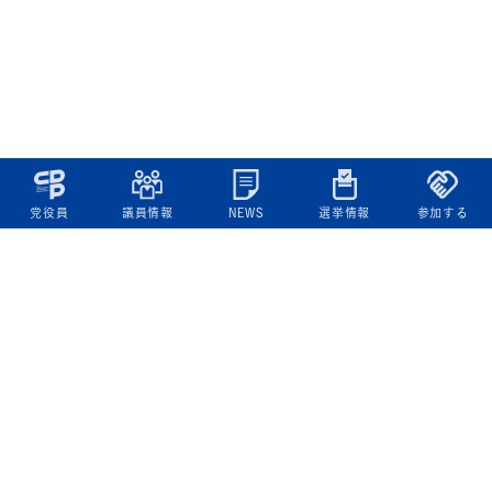
党役員
議員情報
NEWS
選挙情報
参加する
立憲民主党について
綱領
役員一覧
次の内閣
委員会委員一覧
議員・総支部長一覧
党本部所在地
都道府県連一覧
立憲民主党 活動計画・活動報告
ニュース
政策情報
基本政策
ビジョン２２
政策集
選挙政策