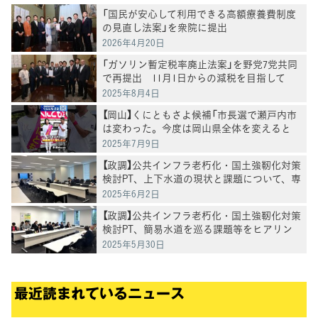
「国民が安心して利用できる高額療養費制度
の見直し法案」を衆院に提出
2026年4月20日
「ガソリン暫定税率廃止法案」を野党7党共同
で再提出 11月1日からの減税を目指して
2025年8月4日
【岡山】くにともさよ候補「市長選で瀬戸内市
は変わった。今度は岡山県全体を変えると
き」泉健太常任顧問と訴え
2025年7月9日
【政調】公共インフラ老朽化・国土強靭化対策
検討PT、上下水道の現状と課題について、専
門家ヒアリングを実施
2025年6月2日
【政調】公共インフラ老朽化・国土強靭化対策
検討PT、簡易水道を巡る課題等をヒアリン
グ
2025年5月30日
最近読まれているニュース