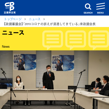
m
search
トップページ
ニュース
【政調審議会】「zeroコロナの訴えが浸透してきている」泉政調会長
ニュース
News