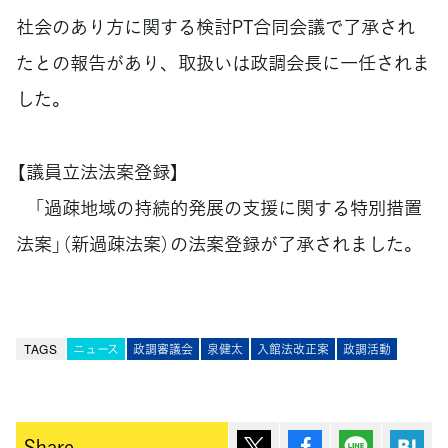
社会のあり方に関する検討PT合同会議で了承され
たとの報告があり、取扱いは政調会長に一任されま
した。
【議員立法法案登録】
「過疎地域の持続的発展の支援に関する特別措置
法案」（新過疎法案）の法案登録が了承されました。
TAGS
ニュース
政調審議会
泉健太
入館法改正案
政調活動
ポスト
シェア
Lineで送
は
Share