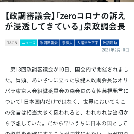
【政調審議会】「zeroコロナの訴え
が浸透してきている」泉政調会長
TAGS
ニュース
政調審議会
泉健太
入館法改正案
政調活動
2021年2月10日
第13回政調審議会が10日、国会内で開催されまし
た。冒頭、あいさつに立った泉健太政調会長はオリ
パラ東京大会組織委員会の森会長の女性蔑視発言に
ついて「日本国内だけではなく、世界においてもこ
の発言は相当大きく扱われると、われわれは当初か
ら予想していた。だから早いうちに日本の国として
の姿勢を明確にすることが国益にかない、わが国の