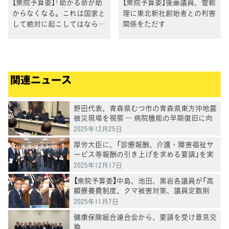
【衆院予算委】「助かる命が助
【衆院予算委】後藤議員、菅総
からなくなる。これは国家と
理に東北新社創始者との利害
して絶対に起こしてはならな
関係をただす
い」長妻昭議員
関連ニュース
野田代表、青森県むつ市の青森県東方沖地震
被災現場を視察 ― 病院機能の早期復旧に向
け国へ後押し ―
2025年12月25日
厚労大臣に、「診療報酬、介護・障害福祉サ
ービス等報酬の引き上げを求める要請」を実
施
2025年12月17日
【衆院予算委】中島、池田、黒岩各議員が「高
額療養費制度、クマ被害対策、議員定数削
減」などを質問
2025年11月7日
健康保険組合連合会から、要請を受け意見交
換