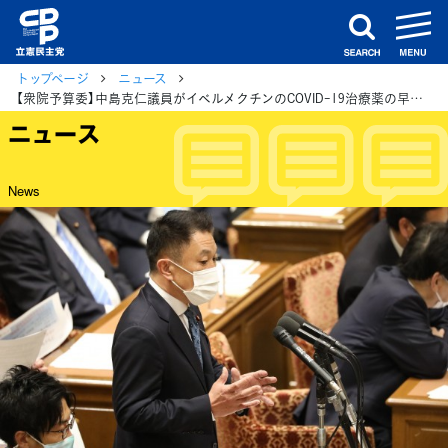
m
search
トップページ
ニュース
【衆院予算委】中島克仁議員がイベルメクチンのCOVID-19治療薬の早期承認や、かかりつけ医の制度化を菅総理に提案
ニュース
News