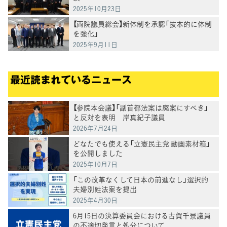
2025年10月23日
【両院議員総会】新体制を承認「抜本的に体制
を強化」
2025年9月11日
最近読まれているニュース
【参院本会議】「副首都法案は廃案にすべき」
と反対を表明 岸真紀子議員
2026年7月24日
どなたでも使える「立憲民主党 動画素材箱」
を公開しました
2025年10月7日
「この改革なくして日本の前進なし」選択的
夫婦別姓法案を提出
2025年4月30日
6月15日の決算委員会における古賀千景議員
の不適切発言と処分について