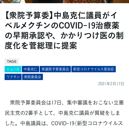
【衆院予算委】中島克仁議員がイ
ベルメクチンのCOVID-19治療薬
の早期承認や、かかりつけ医の制
度化を菅総理に提案
TAGS
ニュース
中島克仁
衆議院予算委員会
新型コロナウイルス感染症
ワクチン
衆院委員会
2021年2月17日
衆院予算委員会は17日、集中審議をおこない立憲
民主党の2番手として、中島克仁議員が質疑をしま
した。中島議員は、COVID-19（新型コロナウイルス