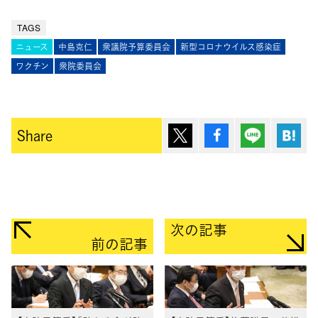
TAGS
ニュース
中島克仁
衆議院予算委員会
新型コロナウイルス感染症
ワクチン
衆院委員会
ポスト
シェア
Lineで送
は
Share
次の記事
前の記事