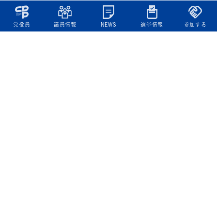
党役員
議員情報
NEWS
選挙情報
参加する
立憲民主党について
綱領
役員一覧
次の内閣
委員会委員一覧
議員・総支部長一覧
党本部所在地
都道府県連一覧
立憲民主党 活動計画・活動報告
ニュース
政策情報
基本政策
ビジョン２２
政策集
選挙政策
国会レポート
政調活動ニュース
提出法案
選挙情報
参院選2025選挙結果
衆院選2024選挙結果
参院選2022選挙結果
衆院選2021選挙結果
第20回統一地方自治体選挙 結果一覧