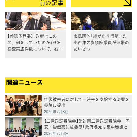
前の記事
【参院予算委】「政府はこの
市民団体「総がかり行動」で、
間、何をしていたのか」PCR
小西洋之参議院議員が連帯の
検査実施件数について、石橋
あいさつ
通宏議員
関連ニュース
空襲被害者に対して一時金を支給する法案を
参院に提出
2026年7月8日
【三党政調審議会】第21回三党政調審議会 円
安・物価高に危機感「政府与党は集中審議と
党首討論を開催を」徳永政調会長
2026年7月3日