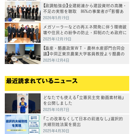
【政調勉強会】全建総連から建設資材の高騰・
不足の実態を聴取 86%の事業者が「影響あ
り」
2026年5月19日
メガソーラーなどの再エネ開発に伴う環境破
壊や住民との紛争の防止・抑制のため政府に
申入れ
2025年12月19日
【畜産・酪農政策ＷＴ・農林水産部門合同会
議】中洞正東京農業大学客員教授より酪農の
現状評価と山地（やまち）酪農の取組について
2025年12月4日
ヒアリング
最近読まれているニュース
どなたでも使える「立憲民主党 動画素材箱」
を公開しました
2025年10月7日
「この改革なくして日本の前進なし」選択的
夫婦別姓法案を提出
2025年4月30日