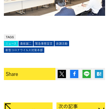
TAGS
ニュース
逢坂誠二
緊急事態宣言
政調活動
新型コロナウイルス対策本部
ポスト
シェア
Lineで送
は
Share
次の記事