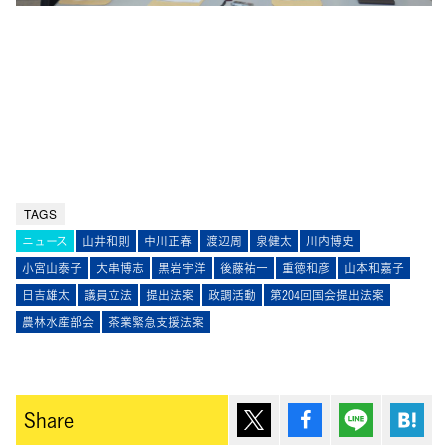
TAGS
ニュース
山井和則
中川正春
渡辺周
泉健太
川内博史
小宮山泰子
大串博志
黒岩宇洋
後藤祐一
重徳和彦
山本和嘉子
日吉雄太
議員立法
提出法案
政調活動
第204回国会提出法案
農林水産部会
茶業緊急支援法案
ポスト
シェア
Lineで送
は
Share