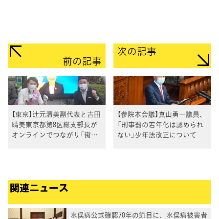
次の記事
前の記事
【東京】辻元清美副代表と吉田
【参院本会議】真山勇一議員、
晴美東京都第8区総支部長が
「刑事罰の若年化は認められ
オンラインでつながり「街角
ない」少年法改正について
リモートトーク」
関連ニュース
水俣病公式確認70年の節目に、水俣病被害者