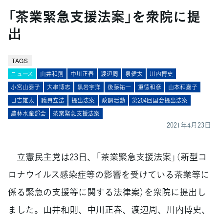
「茶業緊急支援法案」を衆院に提
出
TAGS
ニュース
山井和則
中川正春
渡辺周
泉健太
川内博史
小宮山泰子
大串博志
黒岩宇洋
後藤祐一
重徳和彦
山本和嘉子
日吉雄太
議員立法
提出法案
政調活動
第204回国会提出法案
農林水産部会
茶業緊急支援法案
2021年4月23日
立憲民主党は23日、「茶業緊急支援法案」（新型コ
ロナウイルス感染症等の影響を受けている茶業等に
係る緊急の支援等に関する法律案）を衆院に提出し
ました。山井和則、中川正春、渡辺周、川内博史、