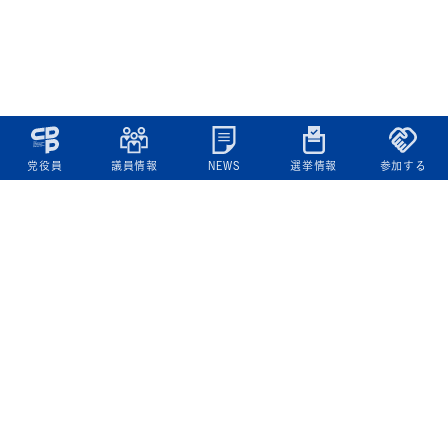
党役員
議員情報
NEWS
選挙情報
参加する
立憲民主党について
綱領
役員一覧
次の内閣
委員会委員一覧
議員・総支部長一覧
党本部所在地
都道府県連一覧
立憲民主党 活動計画・活動報告
ニュース
政策情報
基本政策
ビジョン２２
政策集
選挙政策
国会レポート
政調活動ニュース
提出法案