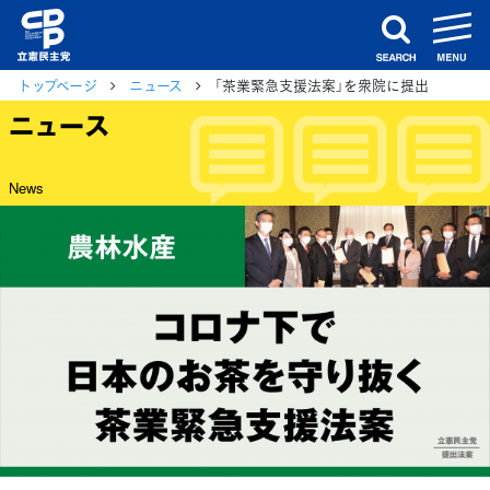
m
search
トップページ
ニュース
「茶業緊急支援法案」を衆院に提出
ニュース
News