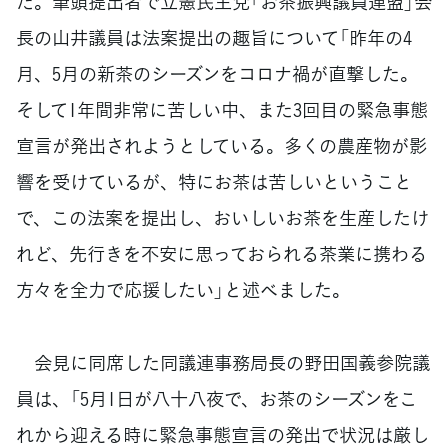
た。筆頭提出者で立憲民主党「お茶振興議員連盟」会
長の山井議員は法案提出の趣旨について「昨年の4
月、5月の新茶のシーズンをコロナ禍が直撃した。
そして1年間非常に苦しい中、また3回目の緊急事態
宣言が発出されようとしている。多くの農産物が影
響を受けているが、特にお茶は苦しいということ
で、この法案を提出し、おいしいお茶を生産したけ
れど、先行きを不安に思っておられる茶業に携わる
方々を全力で応援したい」と述べました。
会見に同席した同議連事務局長の野田国義参院議
員は、「5月1日が八十八夜で、お茶のシーズンをこ
れから迎える時に緊急事態宣言の発出で状況は厳し