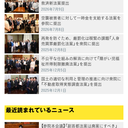
救済新法案提出
2026年7月9日
空襲被害者に対して一時金を支給する法案を
参院に提出
2026年7月8日
再発を防ぐため、厳罰化は喫緊の課題「人身
売買罪厳罰化法案」を衆院に提出
2025年12月8日
不公平な仕組みの解消に向けて「障がい児福
祉所得制限撤廃法案」を提出
2025年12月5日
国土の適切な利用と管理の推進に向け衆院に
「不動産取得実態調査法案」を提出
2025年12月1日
最近読まれているニュース
【参院本会議】「副首都法案は廃案にすべき」