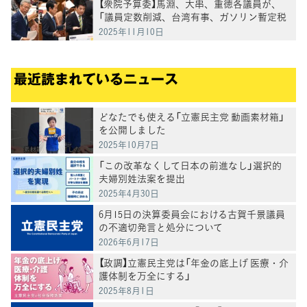
【衆院予算委】馬淵、大串、重徳各議員が、
「議員定数削減、台湾有事、ガソリン暫定税
率廃止」などについて質問
2025年11月10日
最近読まれているニュース
どなたでも使える「立憲民主党 動画素材箱」
を公開しました
2025年10月7日
「この改革なくして日本の前進なし」選択的
夫婦別姓法案を提出
2025年4月30日
6月15日の決算委員会における古賀千景議員
の不適切発言と処分について
2026年6月17日
【政調】立憲民主党は「年金の底上げ 医療・介
護体制を万全にする」
2025年8月1日