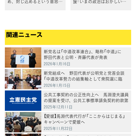
め、封じ込めるという意思、
援「いまの政治はおかしいと
意欲を明確に示していただき
いう声を上げよう」
たい」枝野代表
関連ニュース
新党名は「中道改革連合」、略称「中道」に
野田代表と公明・斉藤代表が発表
2026年1月16日
新党結成へ 野田代表が公明党と党首会談
「中道改革勢力の結集軸として衆院選に臨
む」
2026年1月15日
公共工事契約の公正性向上へ 馬淵澄夫議員
の提案を受け、公共工事標準請負契約約款第
第25条が改正
2025年12月11日
【愛媛】馬淵代表代行が「ここからはじまる」
キャンペーンで愛媛へ
2025年11月22日