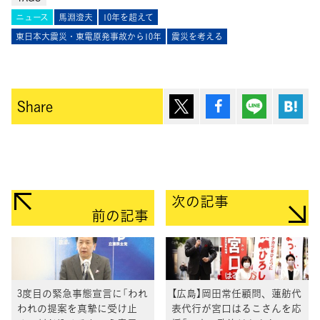
ニュース
馬淵澄夫
10年を超えて
東日本大震災・東電原発事故から10年
震災を考える
ポスト
シェア
Lineで送
は
Share
次の記事
前の記事
3度目の緊急事態宣言に「われ
【広島】岡田常任顧問、蓮舫代
われの提案を真摯に受け止
表代行が宮口はるこさんを応