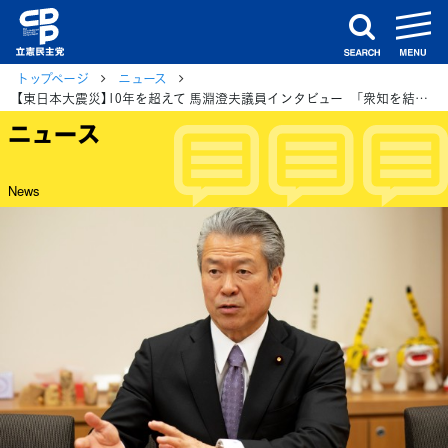
m
search
トップページ
ニュース
【東日本大震災】10年を超えて 馬淵澄夫議員インタビュー 「衆知を結集しチーム力で原発事故収束に立ち向かった」 （当時、原発事故収束担当の総理大臣補佐官）
ニュース
News