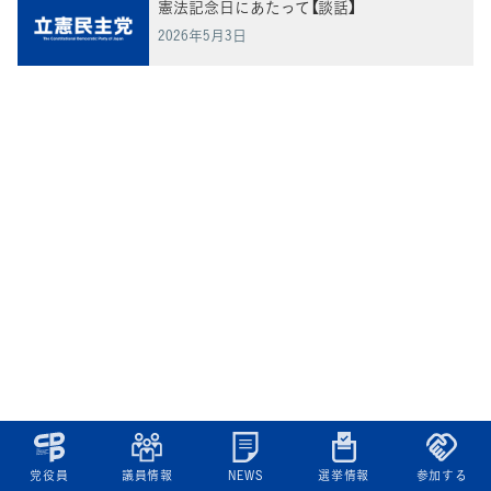
憲法記念日にあたって【談話】
2026年5月3日
党役員
議員情報
NEWS
選挙情報
参加する