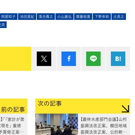
阿部知子
池田真紀
落合貴之
小山展弘
齋藤裕喜
下野幸助
辻英之
交流
ポスト
シェア
Lineで送る
は
次の記事
前の記事
】「『家計が第
【農林水産部門会議】山村
現を」 重徳
振興法改正案、棚田地域
予算修正案を
振興法改正案、公的新品