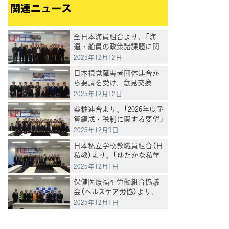
関連ニュース
全日本海員組合より、「海
運・船員の政策諸課題に関
する申し入れ」を受け、意見
2025年12月12日
交換
日本視覚障害者団体連合か
ら要請を受け、意見交換
2025年12月12日
薬粧連合より、「2026年度予
算編成・税制に関する要望」
を受け、意見交換
2025年12月9日
日本私立学校教職員組合（日
私教）より、「ゆたかな私学
教育を求める私学助成に関
2025年12月1日
する要請」を受け、意見交換
保健医療福祉労働組合協議
会（ヘルスケア労協）より、
「2026年度診療報酬改定等に
2025年12月1日
関する要請」を受け、意見交
換