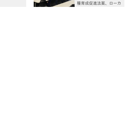
種育成促進法案、ローカ
ルフード法案、食料供給
困難事態対策法改正案、
食品等流通法・卸売市場
法改正案、漁業災害補償
法改正案、森林経営管理
法・森林法改正案につい
てヒアリング及び登録・
審査