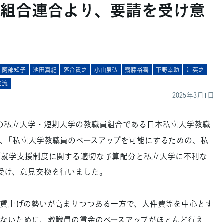
組合連合より、要請を受け意
阿部知子
池田真紀
落合貴之
小山展弘
齋藤裕喜
下野幸助
辻英之
交流
2025年3月1日
の私立大学・短期大学の教職員組合である日本私立大学教職
ら、「私立大学教職員のベースアップを可能にするための、私
「就学支援制度に関する適切な予算配分と私立大学に不利な
受け、意見交換を行いました。
賃上げの勢いが高まりつつある一方で、人件費等を中心とす
ないために、教職員の賃金のベースアップがほとんど行え