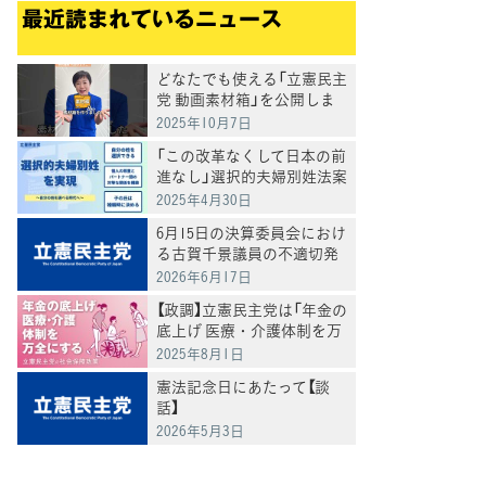
最近読まれているニュース
どなたでも使える「立憲民主
党 動画素材箱」を公開しま
した
2025年10月7日
「この改革なくして日本の前
進なし」選択的夫婦別姓法案
を提出
2025年4月30日
6月15日の決算委員会におけ
る古賀千景議員の不適切発
言と処分について
2026年6月17日
【政調】立憲民主党は「年金の
底上げ 医療・介護体制を万
全にする」
2025年8月1日
憲法記念日にあたって【談
話】
2026年5月3日