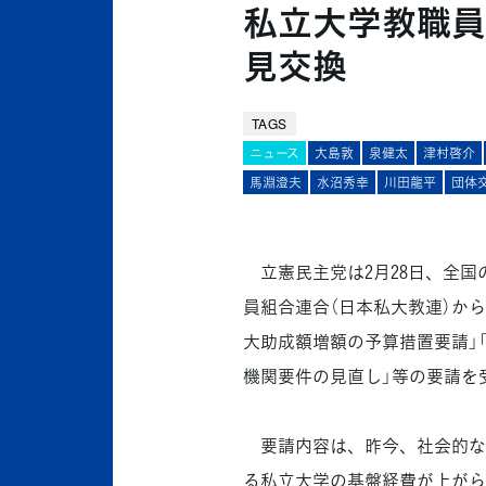
私立大学教職員
見交換
TAGS
ニュース
大島敦
泉健太
津村啓介
馬淵澄夫
水沼秀幸
川田龍平
団体
立憲民主党は2月28日、全国
員組合連合（日本私大教連）か
大助成額増額の予算措置要請」
機関要件の見直し」等の要請を
要請内容は、昨今、社会的な
る私立大学の基盤経費が上がら