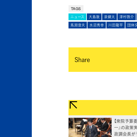
TAGS
ニュース
大島敦
泉健太
津村啓介
馬淵澄夫
水沼秀幸
川田龍平
団体
Share
【衆院予算委
一』の政策実
政調会長が