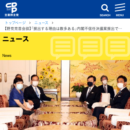
m
search
トップページ
ニュース
【野党党首会談】「提出する理由は数多ある」内閣不信任決議案提出で一致
ニュース
News