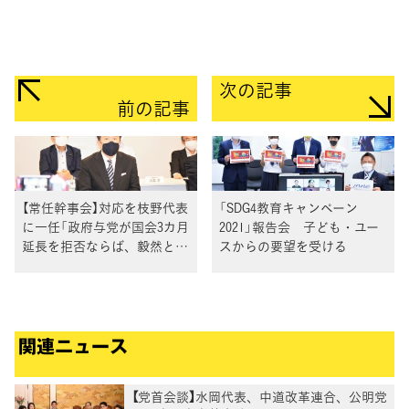
次の記事
前の記事
【常任幹事会】対応を枝野代表
「SDG4教育キャンペーン
に一任「政府与党が国会3カ月
2021」報告会 子ども・ユー
延長を拒否ならば、毅然と対
スからの要望を受ける
峙」
関連ニュース
【党首会談】水岡代表、中道改革連合、公明党