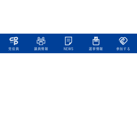
党役員
議員情報
NEWS
選挙情報
参加する
立憲民主党について
綱領
役員一覧
次の内閣
委員会委員一覧
議員・総支部長一覧
党本部所在地
都道府県連一覧
立憲民主党 活動計画・活動報告
ニュース
政策情報
基本政策
ビジョン２２
政策集
選挙政策
国会レポート
政調活動ニュース
提出法案