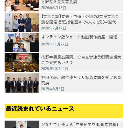
と野党３党党首会談
2026年3月18日
【党首会談】立憲・中道・公明の3党が党首会
談を開催 首班指名選挙での小川氏（中道代
表）への投票などで合意
2026年2月17日
オンライン版ショート動画製作講座 開催
2025年11月27日
枝野幸男最高顧問、全自交労連第83回定期大
会で来賓あいさつ
2025年10月20日
野田代表、航空連合より緊急要請を受け意見
交換
2025年8月5日
最近読まれているニュース
どなたでも使える「立憲民主党 動画素材箱」