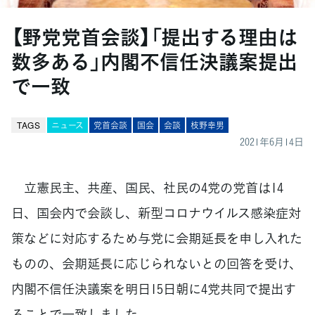
【野党党首会談】「提出する理由は
数多ある」内閣不信任決議案提出
で一致
TAGS
ニュース
党首会談
国会
会談
枝野幸男
2021年6月14日
立憲民主、共産、国民、社民の4党の党首は14
日、国会内で会談し、新型コロナウイルス感染症対
策などに対応するため与党に会期延長を申し入れた
ものの、会期延長に応じられないとの回答を受け、
内閣不信任決議案を明日15日朝に4党共同で提出す
ることで一致しました。