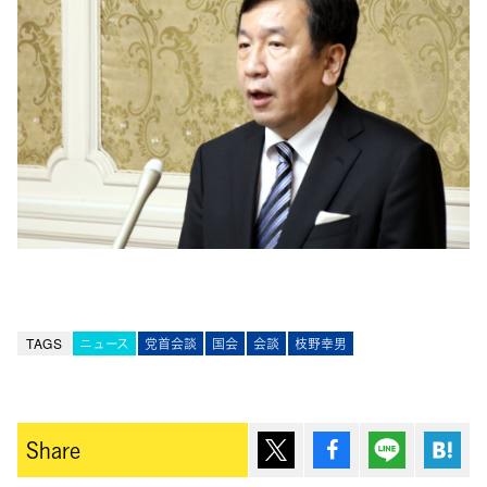
TAGS
ニュース
党首会談
国会
会談
枝野幸男
ポスト
シェア
Lineで送
は
Share