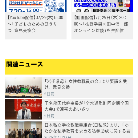
【YouTube配信】07/29(木)15:00
【動画配信】7月29日（木）20：
～「子どものためのほうり
00～「枝野幸男×田中信一郎
つ」意見交換会
オンライン対談」を生配信
関連ニュース
「岩手県母と女性教職員の会」より要請を受
け、意見交換
6日前
田名部匡代幹事長が「全水道第81回定期全国
大会」で連帯のあいさつ
6日前
日本私立学校教職員組合（日私教）より、「ゆ
たかな私学教育を求める私学助成に関する要
請」を受け、意見交換
2026年7月27日