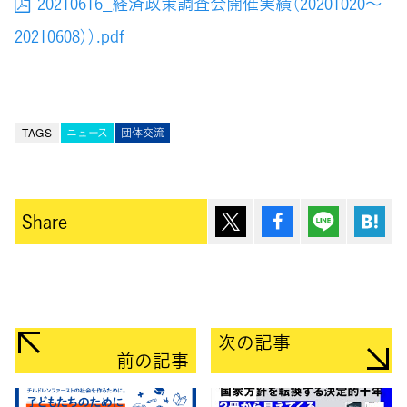
20210616_経済政策調査会開催実績（20201020～
20210608））.pdf
TAGS
ニュース
団体交流
ポスト
シェア
Lineで送
は
Share
次の記事
前の記事