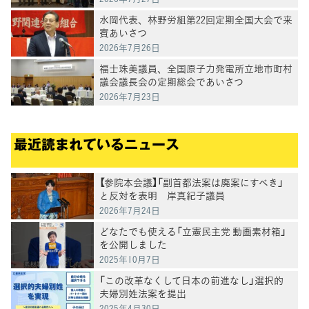
水岡代表、林野労組第22回定期全国大会で来
賓あいさつ
2026年7月26日
福士珠美議員、全国原子力発電所立地市町村
議会議長会の定期総会であいさつ
2026年7月23日
最近読まれているニュース
【参院本会議】「副首都法案は廃案にすべき」
と反対を表明 岸真紀子議員
2026年7月24日
どなたでも使える「立憲民主党 動画素材箱」
を公開しました
2025年10月7日
「この改革なくして日本の前進なし」選択的
夫婦別姓法案を提出
2025年4月30日