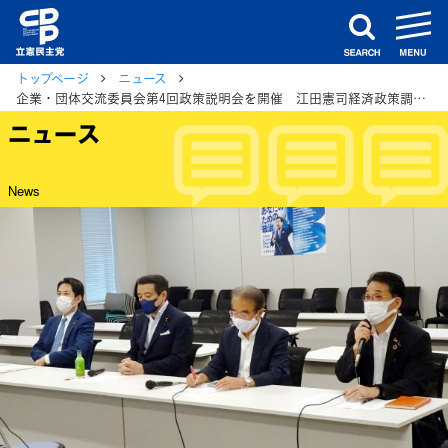
m
search
トップページ
ニュース
企業・団体交流委員会第4回政策説明会を開催 江田憲司経済政策調査会長ら、経済政策の中間取りまとめを連合など友好団体に報告
ニュース
News