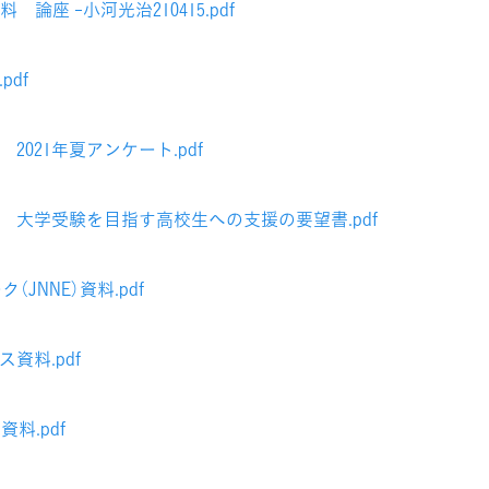
論座 -小河光治210415.pdf
pdf
2021年夏アンケート.pdf
料 大学受験を目指す高校生への支援の要望書.pdf
JNNE）資料.pdf
資料.pdf
料.pdf