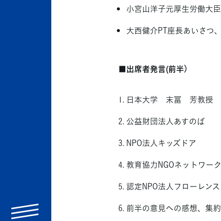
小宮山洋子元厚生労働大臣
大西健介PT座長あいさ
■出席者発言(前半）
日本大学 末冨 芳教授
公益財団法人あすのば
NPO法人キッズドア
教育協力NGOネットワーク（
認定NPO法人フローレンス
前半の意見への感想、集約
menu