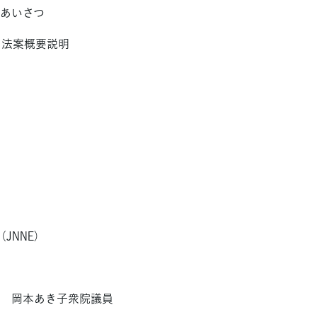
あいさつ
つ、法案概要説明
JNNE）
 岡本あき子衆院議員