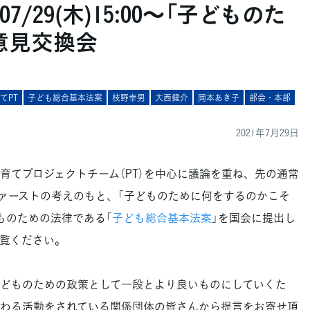
】07/29(木)15:00～「子どものた
意見交換会
てPT
子ども総合基本法案
枝野幸男
大西健介
岡本あき子
部会・本部
2021年7月29日
てプロジェクトチーム（PT）を中心に議論を重ね、先の通常
ァーストの考えのもと、「子どものために何をするのかこそ
ものための法律である「
子ども総合基本法案
」を国会に提出し
覧ください。
どものための政策として一段とより良いものにしていくた
わる活動をされている関係団体の皆さんから提言をお寄せ頂