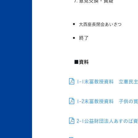
意見交換・質疑
大西座長閉会あいさつ
終了
■資料
1-1末冨教授資料 立憲民主党
1-2末冨教授資料 子供の貧困
2-1公益財団法人あすのば資料