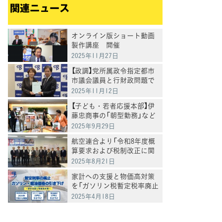
関連ニュース
オンライン版ショート動画
製作講座 開催
2025年11月27日
【政調】党所属政令指定都市
市議会議員と行財政問題で
懇談
2025年11月12日
【子ども・若者応援本部】伊
藤忠商事の「朝型勤務」など
働き方改革の取組を視察、
2025年9月29日
ライフリンクで子どもの自
航空連合より「令和8年度概
殺対策の課題を意見交換
算要求および税制改正に関
する要請」を受け意見交換
2025年8月21日
家計への支援と物価高対策
を「ガソリン税暫定税率廃止
法案」「軽油引取税暫定税率
2025年4月18日
廃止法案」を衆院に提出