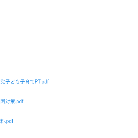
子ども子育てPT.pdf
対策.pdf
.pdf