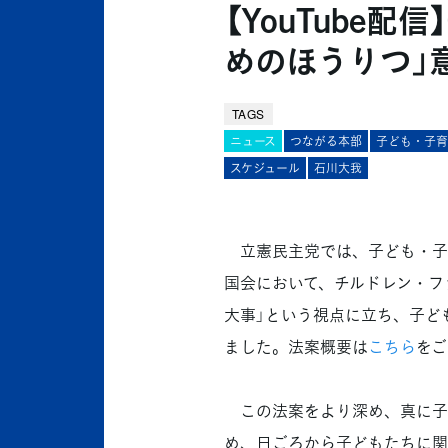
【YouTube配信
めのほうりつ」
TAGS
ニュース
つながる本部
子ども・子育
スケジュール
石川大我
立憲民主党では、子ども・子育
国会において、チルドレン・フ
大事」という視点に立ち、子ど
ました。法案概要は
こちら
をご
この法案をより深め、真に子
め、日ごろから子どもたちに関