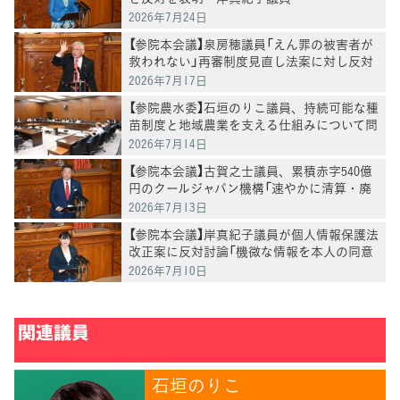
2026年7月24日
【参院本会議】泉房穂議員「えん罪の被害者が
救われない」再審制度見直し法案に対し反対
討論
2026年7月17日
【参院農水委】石垣のりこ議員、持続可能な種
苗制度と地域農業を支える仕組みについて問
う
2026年7月14日
【参院本会議】古賀之士議員、累積赤字540億
円のクールジャパン機構「速やかに清算・廃
止すべき」
2026年7月13日
【参院本会議】岸真紀子議員が個人情報保護法
改正案に反対討論「機微な情報を本人の同意
なく提供することは断じて認められない」
2026年7月10日
関連議員
石垣のりこ