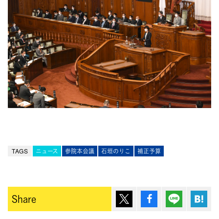
TAGS
ニュース
参院本会議
石垣のりこ
補正予算
ポスト
シェア
Lineで送
は
Share