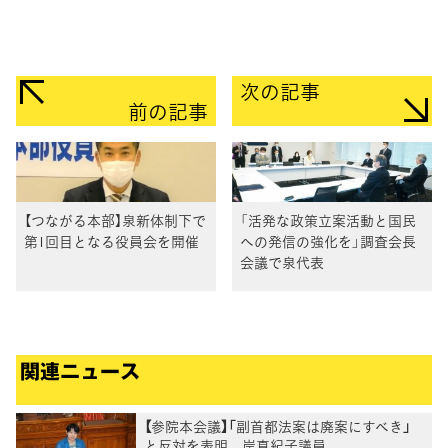
次の記事
前の記事
【つながる本部】泉新体制下で
「活発な政策立案活動と国民
第1回目となる役員会を開催
への発信の強化を」調査会長
会議で泉代表
関連ニュース
【参院本会議】「副首都法案は廃案にすべき」
と反対を表明 岸真紀子議員