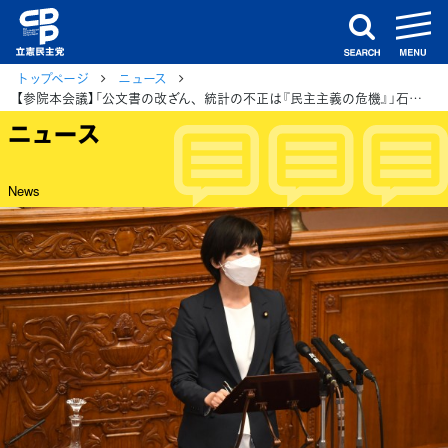
m
search
トップページ
ニュース
【参院本会議】「公文書の改ざん、統計の不正は『民主主義の危機』」石垣議員 補正予算への反対討論
ニュース
News