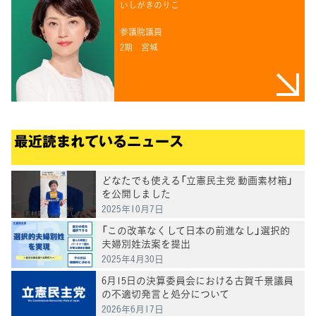
いしがきのりこ
参議院議員
2期
宮城
最近読まれているニュース
どなたでも使える「立憲民主党 動画素材箱」
を公開しました
2025年10月7日
「この改革なくして日本の前進なし」選択的
夫婦別姓法案を提出
2025年4月30日
6月15日の決算委員会における古賀千景議員
の不適切発言と処分について
2026年6月17日