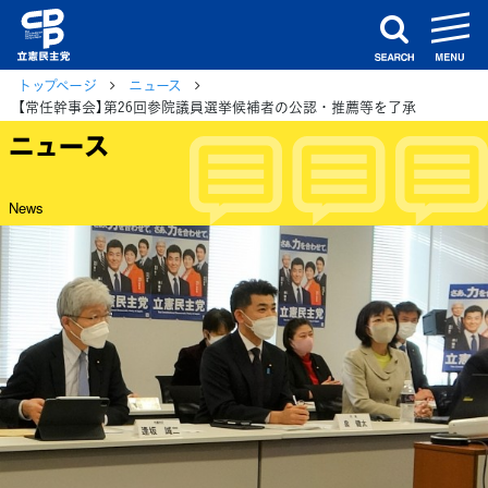
m
search
トップページ
ニュース
【常任幹事会】第26回参院議員選挙候補者の公認・推薦等を了承
ニュース
News