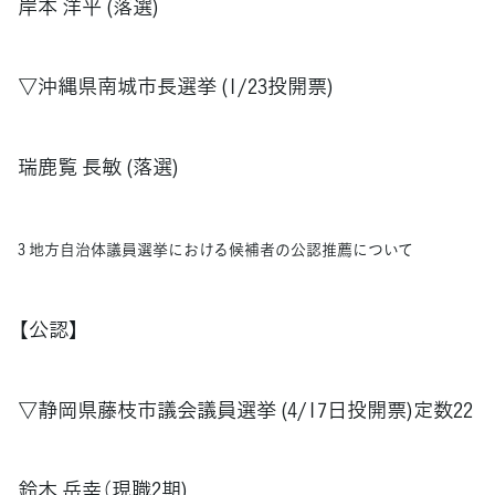
岸本 洋平 (落選)
▽沖縄県南城市長選挙 (1/23投開票)
瑞鹿覧 長敏 (落選)
3 地方自治体議員選挙における候補者の公認推薦について
【公認】
▽静岡県藤枝市議会議員選挙 (4/17日投開票)定数22
鈴木 岳幸（現職2期)