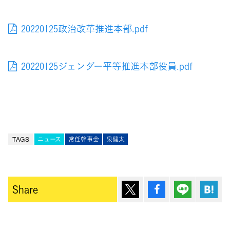
20220125政治改革推進本部.pdf
20220125ジェンダー平等推進本部役員.pdf
TAGS
ニュース
常任幹事会
泉健太
ポスト
シェア
Lineで送
は
Share