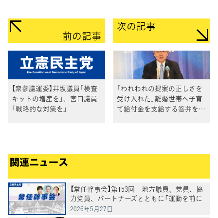
次の記事
前の記事
【衆参議運委】井坂議員「検査
「われわれの提案の正しさを
キットの増産を」、宮口議員
受け入れた」離婚世帯へ子育
「戦略的な対策を」
て給付金を支給する答弁を評
価 逢坂代表代行会見
関連ニュース
【常任幹事会】第153回 地方議員、党員、協
力党員、パートナーズとともに「運動を前に
進めていく」水岡代表
2026年5月27日