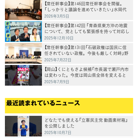
【常任幹事会】第146回常任幹事会を開催。
「しっかりと議論を進めていきたい」水岡代
表党が今後の進め方を表明
2026年3月5日
【常任幹事会】第142回 「青森県東方沖の地震
について、党としても緊張感を持って対応し
ていきたい」野田代表
2025年12月10日
【常任幹事会】第131回「石破政権は国民に信
任されていない政権。今後も厳しく対峙」野
田代表
2025年7月22日
【岡山】くにともさよ候補「市長選で瀬戸内市
は変わった。今度は岡山県全体を変えると
き」泉健太常任顧問と訴え
2025年7月9日
最近読まれているニュース
どなたでも使える「立憲民主党 動画素材箱」
を公開しました
2025年10月7日