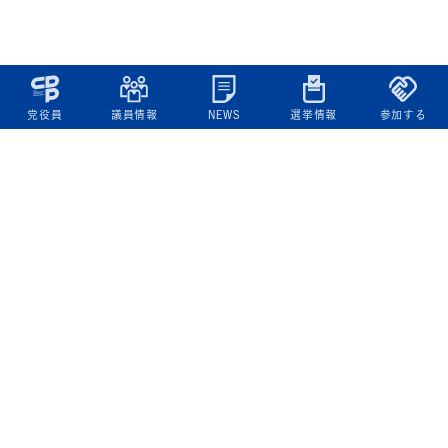
党役員
議員情報
NEWS
選挙情報
参加する
立憲民主党について
綱領
役員一覧
次の内閣
委員会委員一覧
議員・総支部長一覧
党本部所在地
都道府県連一覧
立憲民主党 活動計画・活動報告
ニュース
政策情報
基本政策
ビジョン２２
政策集
選挙政策
国会レポート
政調活動ニュース
提出法案
選挙情報