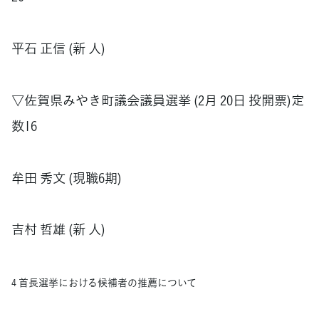
平石 正信 (新 人)
▽佐賀県みやき町議会議員選挙 (2月 20日 投開票)定
数16
牟田 秀文 (現職6期)
吉村 哲雄 (新 人)
4 首長選挙における候補者の推薦について