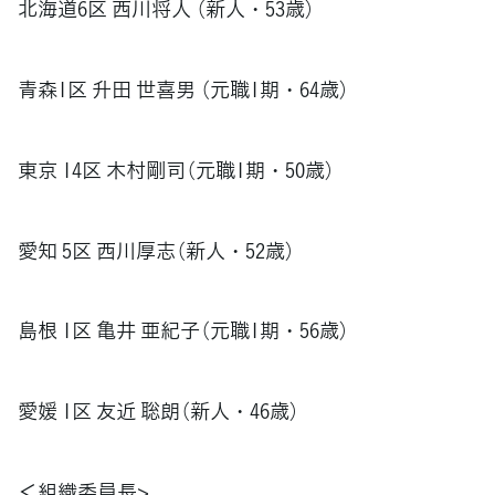
北海道6区 西川将人 （新人・53歳）
青森1区 升田 世喜男 （元職1期・64歳）
東京 14区 木村剛司（元職1期・50歳）
愛知 5区 西川厚志（新人・52歳）
島根 1区 亀井 亜紀子（元職1期・56歳）
愛媛 1区 友近 聡朗（新人・46歳）
＜組織委員長>