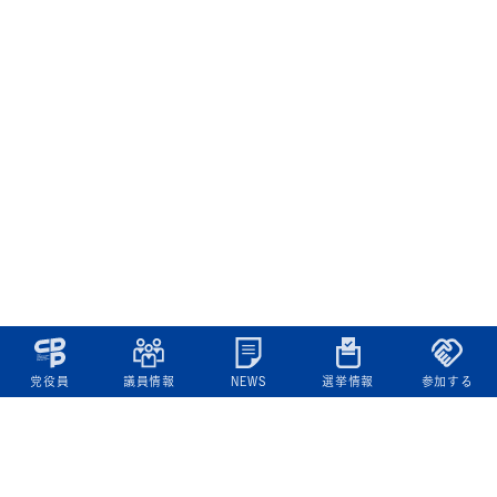
党役員
議員情報
NEWS
選挙情報
参加する
立憲民主党について
綱領
役員一覧
次の内閣
委員会委員一覧