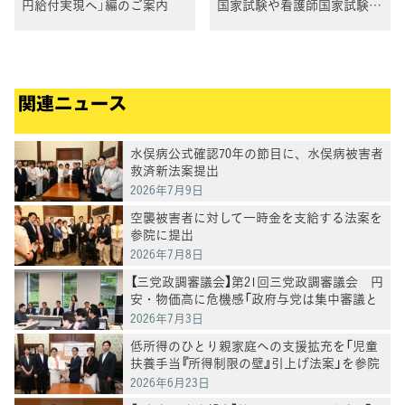
円給付実現へ」編のご案内
国家試験や看護師国家試験の
受験生に「追試を考えてほし
い」
関連ニュース
水俣病公式確認70年の節目に、水俣病被害者
救済新法案提出
2026年7月9日
空襲被害者に対して一時金を支給する法案を
参院に提出
2026年7月8日
【三党政調審議会】第21回三党政調審議会 円
安・物価高に危機感「政府与党は集中審議と
党首討論を開催を」徳永政調会長
2026年7月3日
低所得のひとり親家庭への支援拡充を「児童
扶養手当『所得制限の壁』引上げ法案」を参院
に提出
2026年6月23日