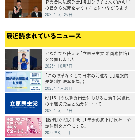
【3党合同法務部会】袴田ひで子さんが訴え「こ
の世から冤罪をなくすことにつながるよう
に」再審法改正案の課題についてヒアリング
2026年5月26日
最近読まれているニュース
どなたでも使える「立憲民主党 動画素材箱」
を公開しました
2025年10月7日
「この改革なくして日本の前進なし」選択的
夫婦別姓法案を提出
2025年4月30日
6月15日の決算委員会における古賀千景議員
の不適切発言と処分について
2026年6月17日
【政調】立憲民主党は「年金の底上げ 医療・介
護体制を万全にする」
2025年8月1日