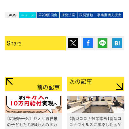
TAGS
ニュース
第208回国会
提出法案
政調活動
事業復活支援金
ポスト
シェア
Lineで送
は
Share
次の記事
前の記事
【広報紙号外】「ひとり親世帯
【新型コロナ対策本部】新型コ
の子どもたち約4万人の10万
ロナウイルスに感染した医師