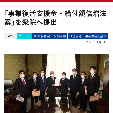
「事業復活支援金・給付額倍増法
案」を衆院へ提出
TAGS
ニュース
第208回国会
提出法案
政調活動
事業復活支援金
2022年1月31日