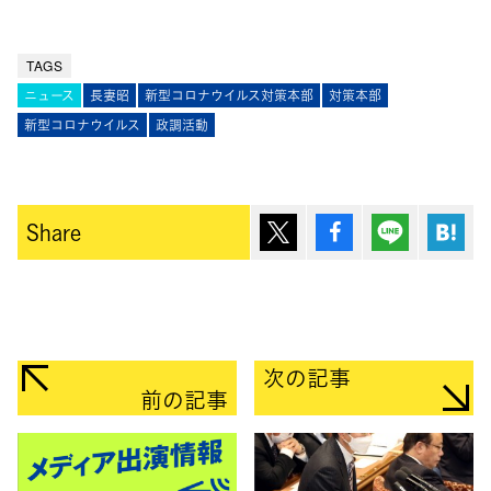
TAGS
ニュース
長妻昭
新型コロナウイルス対策本部
対策本部
新型コロナウイルス
政調活動
ポスト
シェア
Lineで送
は
Share
次の記事
前の記事