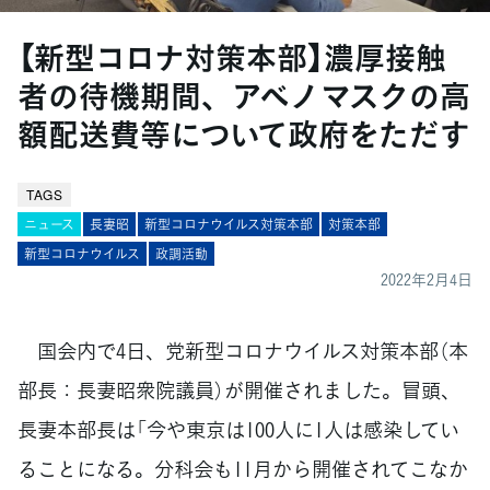
【新型コロナ対策本部】濃厚接触
者の待機期間、アベノマスクの高
額配送費等について政府をただす
TAGS
ニュース
長妻昭
新型コロナウイルス対策本部
対策本部
新型コロナウイルス
政調活動
2022年2月4日
国会内で4日、党新型コロナウイルス対策本部（本
部長：長妻昭衆院議員）が開催されました。冒頭、
長妻本部長は「今や東京は100人に1人は感染してい
ることになる。分科会も11月から開催されてこなか