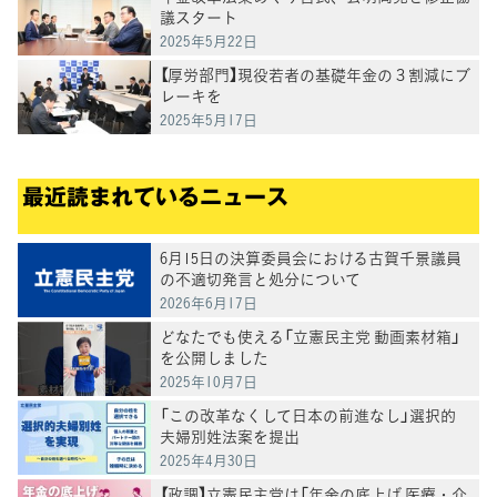
議スタート
2025年5月22日
【厚労部門】現役若者の基礎年金の３割減にブ
レーキを
2025年5月17日
最近読まれているニュース
6月15日の決算委員会における古賀千景議員
の不適切発言と処分について
2026年6月17日
どなたでも使える「立憲民主党 動画素材箱」
を公開しました
2025年10月7日
「この改革なくして日本の前進なし」選択的
夫婦別姓法案を提出
2025年4月30日
【政調】立憲民主党は「年金の底上げ 医療・介