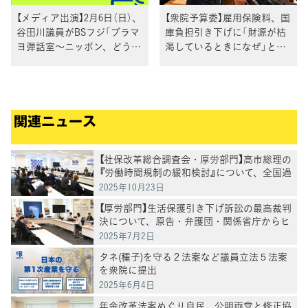
【メディア出演】2月6日（日）、
【衆院予算委】雇用保険料、国
谷田川議員がBSフジ「ブラマ
庫負担引き下げに「財源が枯
ヨ弾話室～ニッポン、どうか
渇しているときになぜ」と道
してるぜ！～」に出演
下議員
関連ニュース
【社保改革総合調査会・厚労部門】高市総理の
『労働時間規制の緩和検討』について、全国過
労死家族会および弁護団よりヒアリング
2025年10月23日
【厚労部門】生活保護引き下げ訴訟の最高裁判
決について、原告・弁護団・関係省庁からヒ
アリング 長妻代表代行「政府は最高裁判決
2025年7月2日
を真摯に受け止めて行動を」
タネ(種子)を守る２法案など議員立法５法案
を衆院に提出
2025年6月4日
年金改革法案めぐり自民、公明両党と修正協