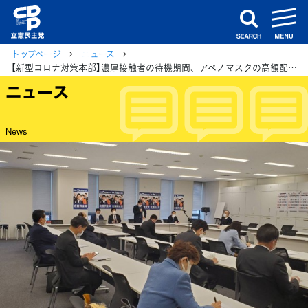
m
search
トップページ
ニュース
【新型コロナ対策本部】濃厚接触者の待機期間、アベノマスクの高額配送費等について政府をただす
ニュース
News