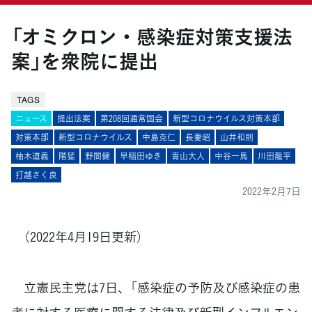
「オミクロン・感染症対策支援法
案」を衆院に提出
TAGS
ニュース
提出法案
第208回通常国会
新型コロナウイルス対策本部
対策本部
新型コロナウイルス
中島克仁
長妻昭
山井和則
柚木道義
階猛
野間健
早稲田ゆき
青山大人
中谷一馬
川田龍平
打越さく良
2022年2月7日
（2022年4月19日更新）
立憲民主党は7日、「感染症の予防及び感染症の患