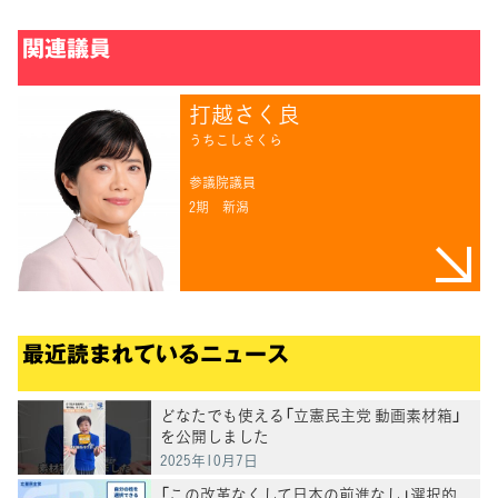
関連議員
打越さく良
うちこしさくら
参議院議員
2期
新潟
最近読まれているニュース
どなたでも使える「立憲民主党 動画素材箱」
を公開しました
2025年10月7日
「この改革なくして日本の前進なし」選択的