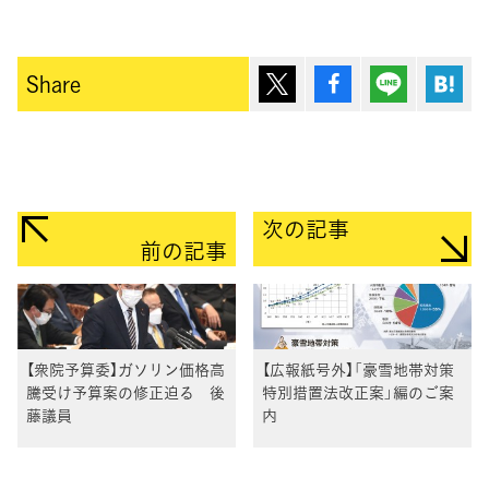
ポスト
シェア
Lineで送
は
Share
次の記事
前の記事
【衆院予算委】ガソリン価格高
【広報紙号外】「豪雪地帯対策
騰受け予算案の修正迫る 後
特別措置法改正案」編のご案
藤議員
内