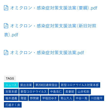
オミクロン・感染症対策支援法案（要綱）.pdf
オミクロン・感染症対策支援法案（新旧対照
表）.pdf
オミクロン・感染症対策支援法案.pdf
TAGS
ニュース
提出法案
第208回通常国会
新型コロナウイルス対策本部
対策本部
新型コロナウイルス
中島克仁
長妻昭
山井和則
柚木道義
階猛
野間健
早稲田ゆき
青山大人
中谷一馬
川田龍平
打越さく良