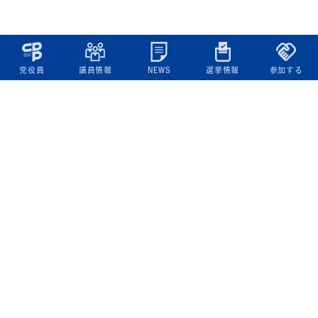
党役員
議員情報
NEWS
選挙情報
参加する
立憲民主党について
綱領
役員一覧
次の内閣
委員会委員一覧
議員・総支部長一覧
党本部所在地
都道府県連一覧
立憲民主党 活動計画・活動報告
ニュース
政策情報
基本政策
ビジョン２２
政策集
選挙政策
国会レポート
政調活動ニュース
提出法案
選挙情報
参院選2025選挙結果
衆院選2024選挙結果