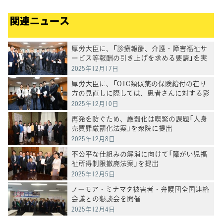
関連ニュース
厚労大臣に、「診療報酬、介護・障害福祉サ
ービス等報酬の引き上げを求める要請」を実
施
2025年12月17日
厚労大臣に、「OTC類似薬の保険給付の在り
方の見直しに際しては、患者さんに対する影
響の検証を求める要請」を実施
2025年12月10日
再発を防ぐため、厳罰化は喫緊の課題「人身
売買罪厳罰化法案」を衆院に提出
2025年12月8日
不公平な仕組みの解消に向けて「障がい児福
祉所得制限撤廃法案」を提出
2025年12月5日
ノーモア・ミナマタ被害者・弁護団全国連絡
会議との懇談会を開催
2025年12月4日