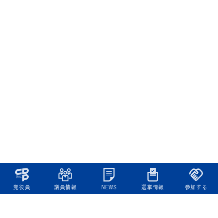
党役員
議員情報
NEWS
選挙情報
参加する
立憲民主党について