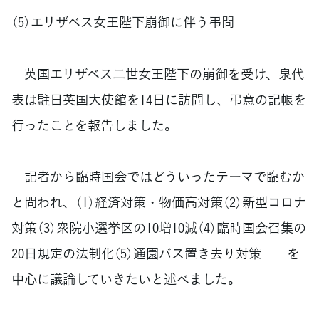
（5）エリザベス女王陛下崩御に伴う弔問
英国エリザベス二世女王陛下の崩御を受け、泉代
表は駐日英国大使館を14日に訪問し、弔意の記帳を
行ったことを報告しました。
記者から臨時国会ではどういったテーマで臨むか
と問われ、（1）経済対策・物価高対策（2）新型コロナ
対策（3）衆院小選挙区の10増10減（4）臨時国会召集の
20日規定の法制化（5）通園バス置き去り対策――を
中心に議論していきたいと述べました。