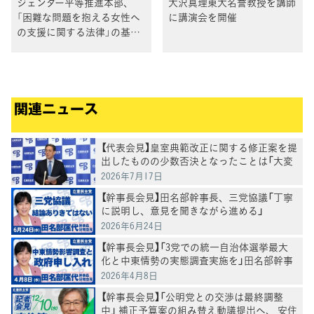
ジェンダー平等推進本部、
大沢真理東大名誉教授を講師
「困難な問題を抱える女性へ
に講演会を開催
の支援に関する法律」の基本
方針策定に関する要請を受け
る
関連ニュース
【代表会見】皇室典範改正に関する修正案を提
出したものの少数否決となったことは「大変
残念」水岡代表
2026年7月17日
【幹事長会見】田名部幹事長、三党協議「丁寧
に説明し、意見を聞きながら進める」
2026年6月24日
【幹事長会見】「3党での統一自治体選挙最大
化と中東情勢の実態調査実施を」田名部幹事
長
2026年4月8日
【幹事長会見】「公明党との交渉は最終調整
中」 補正予算案の組み替え動議提出へ、 安住