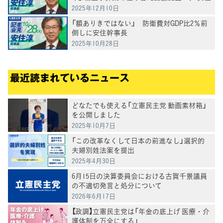
淳幹事長
2025年12月10日
「額ありきではない」 防衛費対GDP比2％前
倒しに安住幹事長
2025年10月28日
最近読まれているニュース
どなたでも使える「立憲民主党 動画素材箱」
を公開しました
2025年10月7日
「この改革なくして日本の前進なし」選択的
夫婦別姓法案を提出
2025年4月30日
6月15日の決算委員会における古賀千景議員
の不適切発言と処分について
2026年6月17日
【政調】立憲民主党は「年金の底上げ 医療・介
護体制を万全にする」