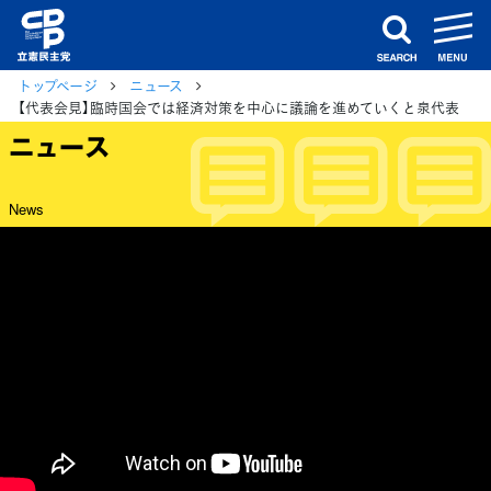
m
search
トップページ
ニュース
【代表会見】臨時国会では経済対策を中心に議論を進めていくと泉代表
ニュース
News