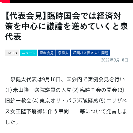
【代表会見】臨時国会では経済対
策を中心に議論を進めていくと泉
代表
TAGS
ニュース
記者会見
泉健太
通園バス置き去り問題
2022年9月16日
泉健太代表は9月16日、国会内で定例会見を行い
（1）米山隆一衆院議員の入党（2）臨時国会の開会（3）
旧統一教会（4）東京オリ・パラ汚職疑惑（5）エリザベ
ス女王陛下崩御に伴う弔問――等について発言しま
した。