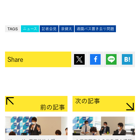
TAGS
ニュース
記者会見
泉健太
通園バス置き去り問題
ポスト
シェア
Lineで送
は
Share
次の記事
前の記事