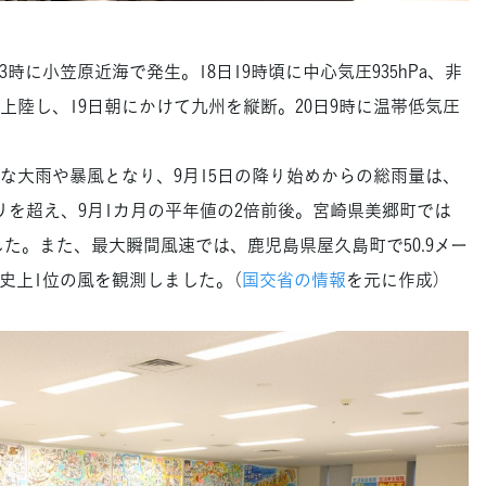
3時に小笠原近海で発生。18日19時頃に中心気圧935hPa、非
上陸し、19日朝にかけて九州を縦断。20日9時に温帯低気圧
大雨や暴風となり、9月15日の降り始めからの総雨量は、
リを超え、9月1カ月の平年値の2倍前後。宮崎県美郷町では
ました。また、最大瞬間風速では、鹿児島県屋久島町で50.9メー
史上1位の風を観測しました。（
国交省の情報
を元に作成）