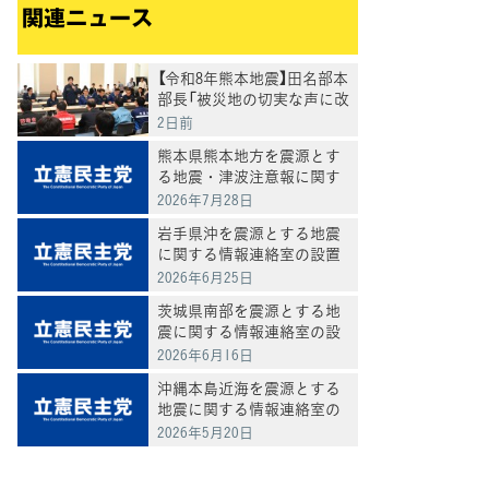
関連ニュース
【令和8年熊本地震】田名部本
部長「被災地の切実な声に改
めて、必要な対応を」
2日前
熊本県熊本地方を震源とす
る地震・津波注意報に関す
る情報連絡室の設置につい
2026年7月28日
て
岩手県沖を震源とする地震
に関する情報連絡室の設置
について
2026年6月25日
茨城県南部を震源とする地
震に関する情報連絡室の設
置について
2026年6月16日
沖縄本島近海を震源とする
地震に関する情報連絡室の
設置について
2026年5月20日