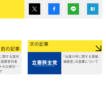
ポスト
シェア
Lineで送る
は
次の記事
前の記事
葬に関する国対
「台風15号に関する情報
」国葬参列者
連絡室」の設置について
トの公表日等
グ