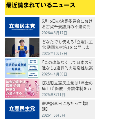
最近読まれているニュース
6月15日の決算委員会におけ
る古賀千景議員の不適切発
言と処分について
2026年6月17日
どなたでも使える「立憲民主
党 動画素材箱」を公開しま
した
2025年10月7日
「この改革なくして日本の前
進なし」選択的夫婦別姓法案
を提出
2025年4月30日
【政調】立憲民主党は「年金の
底上げ 医療・介護体制を万
全にする」
2025年8月1日
憲法記念日にあたって【談
話】
2026年5月3日