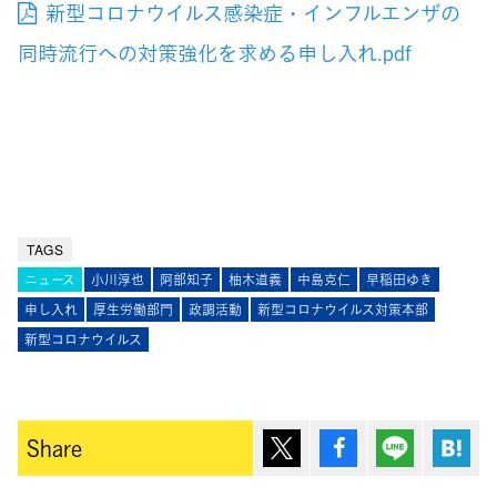
新型コロナウイルス感染症・インフルエンザの
同時流行への対策強化を求める申し入れ.pdf
TAGS
ニュース
小川淳也
阿部知子
柚木道義
中島克仁
早稲田ゆき
申し入れ
厚生労働部門
政調活動
新型コロナウイルス対策本部
新型コロナウイルス
ポスト
シェア
Lineで送
は
Share