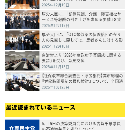
申入れ
2025年12月19日
厚労大臣に、「診療報酬、介護・障害福祉サ
ービス等報酬の引き上げを求める要請」を実
施
2025年12月17日
厚労大臣に、「OTC類似薬の保険給付の在り
方の見直しに際しては、患者さんに対する影
響の検証を求める要請」を実施
2025年12月10日
自治労より「2026年度政府予算編成に関する
要請」を受け、意見交換
2025年11月13日
【社保改革総合調査会・厚労部門】高市総理の
『労働時間規制の緩和検討』について、全国過
労死家族会および弁護団よりヒアリング
2025年10月23日
最近読まれているニュース
6月15日の決算委員会における古賀千景議員
の不適切発言と処分について