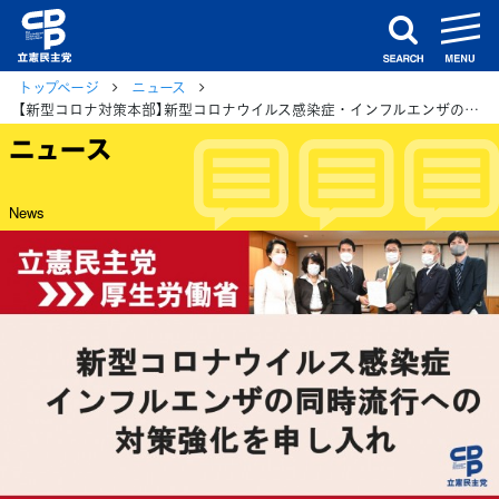
m
search
トップページ
ニュース
【新型コロナ対策本部】新型コロナウイルス感染症・インフルエンザの同時流行への対策強化を厚生労働大臣に申し入れ
ニュース
News