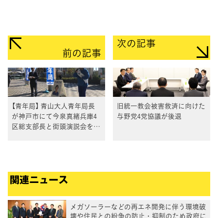
次の記事
前の記事
【青年局】 青山大人青年局長
旧統一教会被害救済に向けた
が神戸市にて今泉真緒兵庫4
与野党4党協議が後退
区総支部長と街頭演説会を実
施
関連ニュース
メガソーラーなどの再エネ開発に伴う環境破
壊や住民との紛争の防止・抑制のため政府に