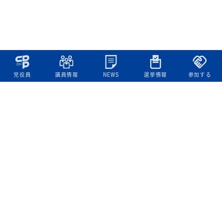
党役員
議員情報
NEWS
選挙情報
参加する
立憲民主党について
綱領
役員一覧
次の内閣
委員会委員一覧
議員・総支部長一覧
党本部所在地
都道府県連一覧
立憲民主党 活動計画・活動報告
ニュース
政策情報
基本政策
ビジョン２２
政策集
選挙政策
国会レポート
政調活動ニュース
提出法案