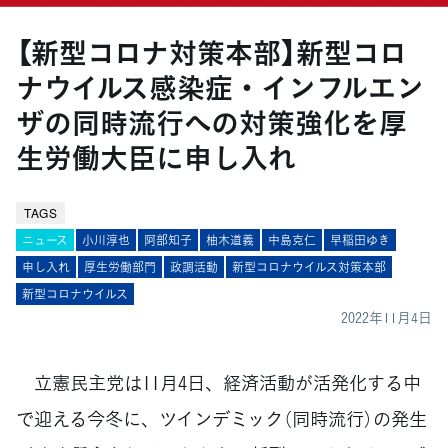
【新型コロナ対策本部】新型コロ
ナウイルス感染症・インフルエン
ザの同時流行への対策強化を厚
生労働大臣に申し入れ
TAGS
ニュース
小川淳也
阿部知子
柚木道義
中島克仁
早稲田ゆき
申し入れ
厚生労働部門
政調活動
新型コロナウイルス対策本部
新型コロナウイルス
2022年11月4日
立憲民主党は11月4日、経済活動が活発化する中
で迎える今冬に、ツインデミック（同時流行）の発生