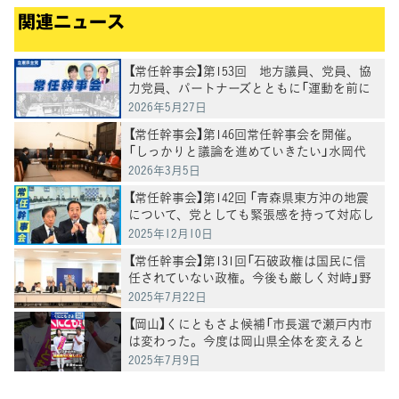
関連ニュース
【常任幹事会】第153回 地方議員、党員、協
力党員、パートナーズとともに「運動を前に
進めていく」水岡代表
2026年5月27日
【常任幹事会】第146回常任幹事会を開催。
「しっかりと議論を進めていきたい」水岡代
表党が今後の進め方を表明
2026年3月5日
【常任幹事会】第142回 「青森県東方沖の地震
について、党としても緊張感を持って対応し
ていきたい」野田代表
2025年12月10日
【常任幹事会】第131回「石破政権は国民に信
任されていない政権。今後も厳しく対峙」野
田代表
2025年7月22日
【岡山】くにともさよ候補「市長選で瀬戸内市
は変わった。今度は岡山県全体を変えると
き」泉健太常任顧問と訴え
2025年7月9日