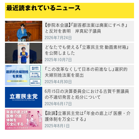
最近読まれているニュース
【参院本会議】「副首都法案は廃案にすべき」
と反対を表明 岸真紀子議員
2026年7月24日
どなたでも使える「立憲民主党 動画素材箱」
を公開しました
2025年10月7日
「この改革なくして日本の前進なし」選択的
夫婦別姓法案を提出
2025年4月30日
6月15日の決算委員会における古賀千景議員
の不適切発言と処分について
2026年6月17日
【政調】立憲民主党は「年金の底上げ 医療・介
護体制を万全にする」
2025年8月1日