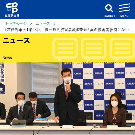
m
search
トップページ
ニュース
【常任幹事会】第63回 統一教会被害者救済新法「真の被害者救済になる法案に向け全力つくす」泉代表
ニュース
News