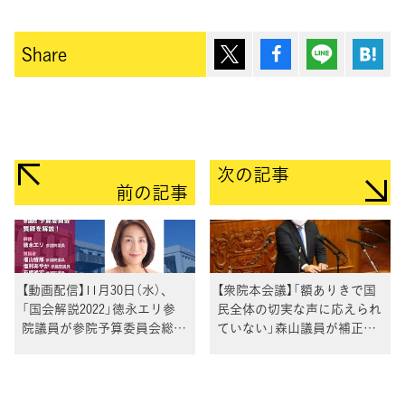
ポスト
シェア
Lineで送
は
Share
次の記事
前の記事
【動画配信】11月30日（水）、
【衆院本会議】「額ありきで国
「国会解説2022」徳永エリ参
民全体の切実な声に応えられ
院議員が参院予算委員会総括
ていない」森山議員が補正予
質疑を振り返り解説
算案に反対討論