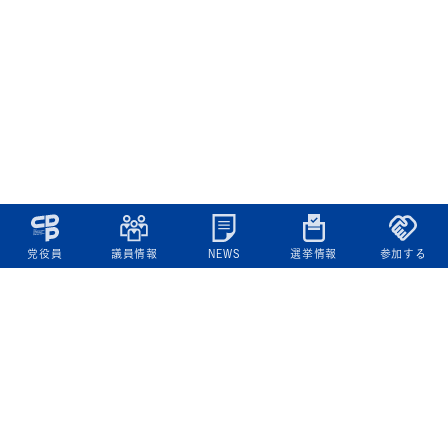
党役員
議員情報
NEWS
選挙情報
参加する
立憲民主党について
綱領
役員一覧
次の内閣
委員会委員一覧
議員・総支部長一覧
党本部所在地
都道府県連一覧
立憲民主党 活動計画・活動報告
ニュース