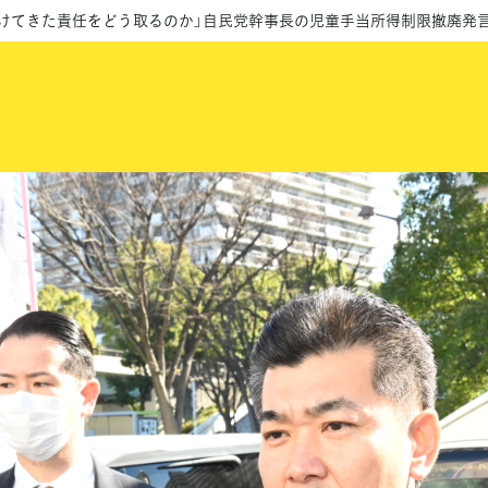
掛けてきた責任をどう取るのか」自民党幹事長の児童手当所得制限撤廃発