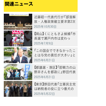
関連ニュース
近藤昭一代表代行が「部落解
放・人権政策確立要求第2次
中央集会」に出席し、あいさ
2025年10月30日
つ
【岡山】くにともさよ候補「市
長選で瀬戸内市は変わっ
た。今度は岡山県全体を変
2025年7月9日
えるとき」泉健太常任顧問と
「この国会でできなかったこ
訴え
とは与党の責任が大きい」と
野田代表
2025年6月21日
【都議選・港区】「即戦力の山
野井さんを都政に」野田代表
が応援
2025年6月21日
【東京】野田代表「立憲民主党
は納税者の役に立つ番犬の
役割を果たす」
2025年5月22日