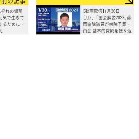
前の記事
れぞれの場所
【動画配信】1月30日
元気で生きて
（月）、「国会解説2023」藤
するために」
岡衆院議員が衆院予算委
え
員会 基本的質疑を振り返
り解説