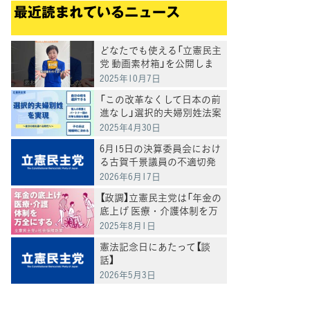
最近読まれているニュース
どなたでも使える「立憲民主
党 動画素材箱」を公開しま
した
2025年10月7日
「この改革なくして日本の前
進なし」選択的夫婦別姓法案
を提出
2025年4月30日
6月15日の決算委員会におけ
る古賀千景議員の不適切発
言と処分について
2026年6月17日
てブ
【政調】立憲民主党は「年金の
底上げ 医療・介護体制を万
全にする」
2025年8月1日
憲法記念日にあたって【談
話】
2026年5月3日