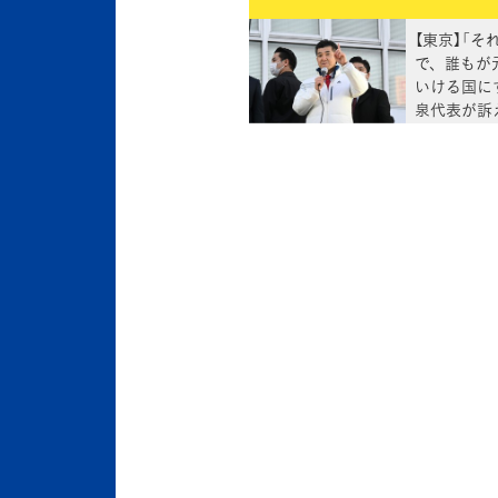
【東京】「そ
で、誰もが
いける国に
泉代表が訴