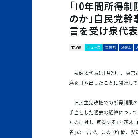
「10年間所得
のか」自民党幹
言を受け泉代表
TAGS
ニュース
東京都
泉健太
泉健太代表は1月29日、東京
廃を打ち出したことに関連して
旧民主党政権での所得制限の
手当とした過去の経緯について
たのに対し「反省する」と茂木
省』の一言で、この10年間、