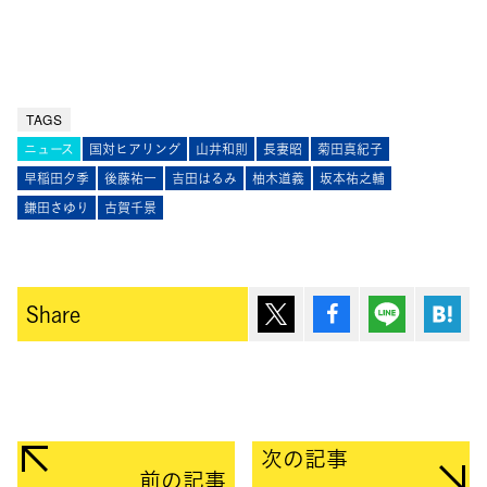
TAGS
ニュース
国対ヒアリング
山井和則
長妻昭
菊田真紀子
早稲田夕季
後藤祐一
吉田はるみ
柚木道義
坂本祐之輔
鎌田さゆり
古賀千景
ポスト
シェア
Lineで送
は
Share
次の記事
前の記事