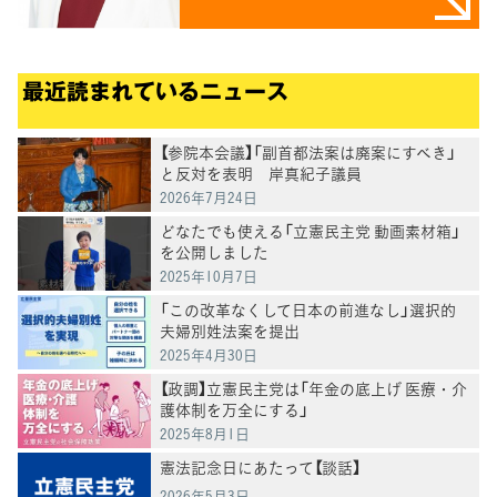
最近読まれているニュース
【参院本会議】「副首都法案は廃案にすべき」
と反対を表明 岸真紀子議員
2026年7月24日
どなたでも使える「立憲民主党 動画素材箱」
を公開しました
2025年10月7日
「この改革なくして日本の前進なし」選択的
夫婦別姓法案を提出
2025年4月30日
【政調】立憲民主党は「年金の底上げ 医療・介
護体制を万全にする」
2025年8月1日
憲法記念日にあたって【談話】
2026年5月3日