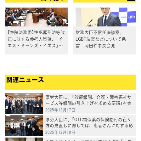
【衆院法務委】性犯罪刑法等改
財務大臣不信任決議案、
正に対する参考人質疑、「イ
LGBT法案などについて発
エス・ミーンズ・イエス」を
言 岡田幹事長会見
実現する法改正へ
関連ニュース
厚労大臣に、「診療報酬、介護・障害福祉サ
ービス等報酬の引き上げを求める要請」を実
施
2025年12月17日
厚労大臣に、「OTC類似薬の保険給付の在り
方の見直しに際しては、患者さんに対する影
響の検証を求める要請」を実施
2025年12月10日