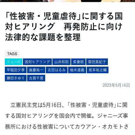
「性被害・児童虐待」に関する国
対ヒアリング 再発防止に向け
法律的な課題を整理
TAGS
ニュース
国対ヒアリング
山井和則
長妻昭
菊田真紀子
早稲田夕季
後藤祐一
吉田はるみ
柚木道義
坂本祐之輔
鎌田さゆり
古賀千景
2023年5月16日
立憲民主党は5月16日、「性被害・児童虐待」に関
する国対ヒアリングを国会内で開催。ジャニーズ事
務所における性被害についてカウアン・オカモトさ