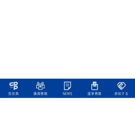
党役員
議員情報
NEWS
選挙情報
参加する
立憲民主党について
綱領
役員一覧
次の内閣
委員会委員一覧
議員・総支部長一覧
党本部所在地
都道府県連一覧