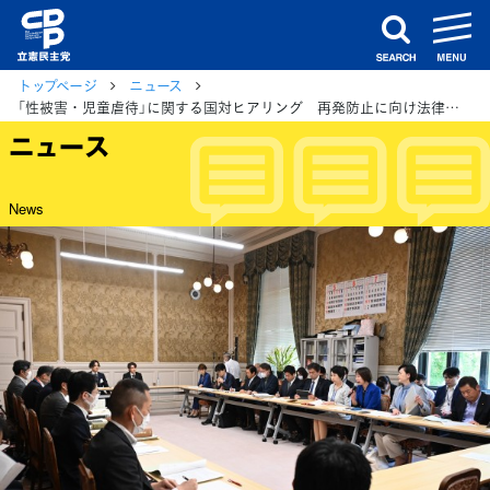
m
search
トップページ
ニュース
「性被害・児童虐待」に関する国対ヒアリング 再発防止に向け法律的な課題を整理
ニュース
News