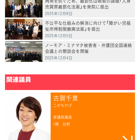
再発を防ぐため、厳罰化は喫緊の課題「人身
売買罪厳罰化法案」を衆院に提出
2025年12月8日
不公平な仕組みの解消に向けて「障がい児福
祉所得制限撤廃法案」を提出
2025年12月5日
ノーモア・ミナマタ被害者・弁護団全国連絡
会議との懇談会を開催
2025年12月4日
関連議員
古賀千景
こがちかげ
参議院議員
1期
比例