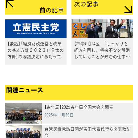
次の記事
前の記事
【談話】「経済財政運営と改革
【神奈川】14区 「しっかりと
の基本方針２０２３」（骨太の
経済を回し、将来不安を解消
方針）の閣議決定にあたって
していくことが政治の仕事」
長友よしひろ総支部長が相模
原市で、岡田幹事長とともに
訴え
関連ニュース
【青年局】2025青年局全国大会を開催
2025年11月30日
台湾民衆党訪日団が吉田代表代行らを表敬訪
問