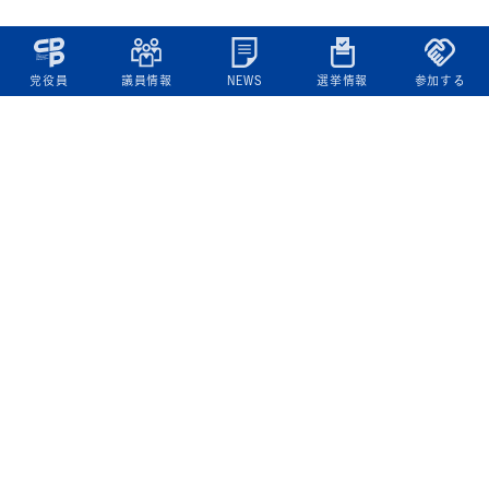
党役員
議員情報
NEWS
選挙情報
参加する
立憲民主党について
綱領
役員一覧
次の内閣
委員会委員一覧
議員・総支部長一覧
党本部所在地
都道府県連一覧
立憲民主党 活動計画・活動報告
ニュース
政策情報
基本政策
ビジョン２２
政策集
選挙政策
国会レポート
政調活動ニュース
提出法案
選挙情報
参院選2025選挙結果
衆院選2024選挙結果
参院選2022選挙結果
衆院選2021選挙結果