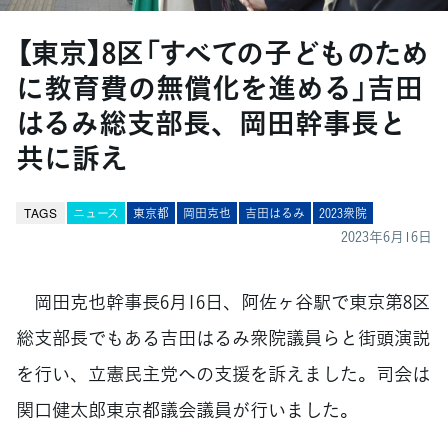
【東京】8区「すべての子どものため
に教育費の無償化を進める」吉田
はるみ総支部長、岡田幹事長と
共に訴え
TAGS
ニュース
東京都
岡田克也
吉田はるみ
2023衆院
2023年6月16日
岡田克也幹事長6月16日、阿佐ヶ谷駅で東京第8区
総支部長でもある吉田はるみ衆院議員らと街頭演説
を行い、立憲民主党への支援を訴えました。司会は
関口健太郎東京都議会議員が行いました。