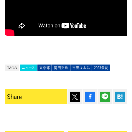
TAGS
ニュース
東京都
岡田克也
吉田はるみ
2023衆院
ポスト
シェア
Lineで送
は
Share