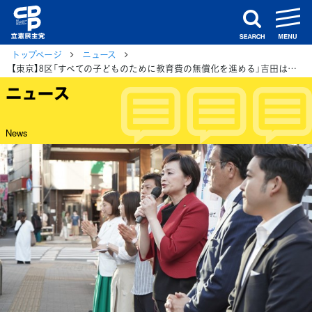
m
search
トップページ
ニュース
【東京】8区「すべての子どものために教育費の無償化を進める」吉田はるみ総支部長、岡田幹事長と共に訴え
ニュース
News