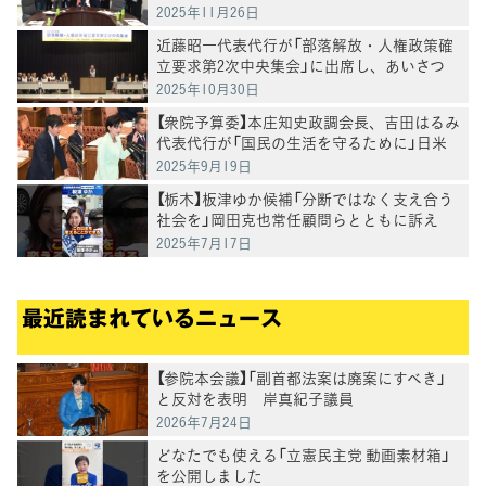
2025年11月26日
近藤昭一代表代行が「部落解放・人権政策確
立要求第2次中央集会」に出席し、あいさつ
2025年10月30日
【衆院予算委】本庄知史政調会長、吉田はるみ
代表代行が「国民の生活を守るために」日米
関税交渉、物価高対策
2025年9月19日
【栃木】板津ゆか候補「分断ではなく支え合う
社会を」岡田克也常任顧問らとともに訴え
2025年7月17日
最近読まれているニュース
【参院本会議】「副首都法案は廃案にすべき」
と反対を表明 岸真紀子議員
2026年7月24日
どなたでも使える「立憲民主党 動画素材箱」
を公開しました