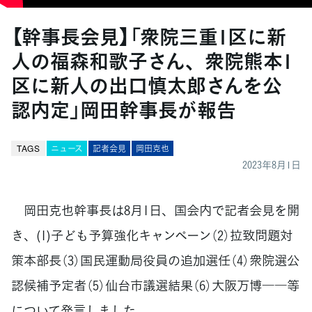
【幹事長会見】「衆院三重1区に新
人の福森和歌子さん、衆院熊本1
区に新人の出口慎太郎さんを公
認内定」岡田幹事長が報告
TAGS
ニュース
記者会見
岡田克也
2023年8月1日
岡田克也幹事長は8月1日、国会内で記者会見を開
き、(1)子ども予算強化キャンペーン（2）拉致問題対
策本部長（3）国民運動局役員の追加選任（4）衆院選公
認候補予定者（5）仙台市議選結果（6）大阪万博――等
について発言しました。