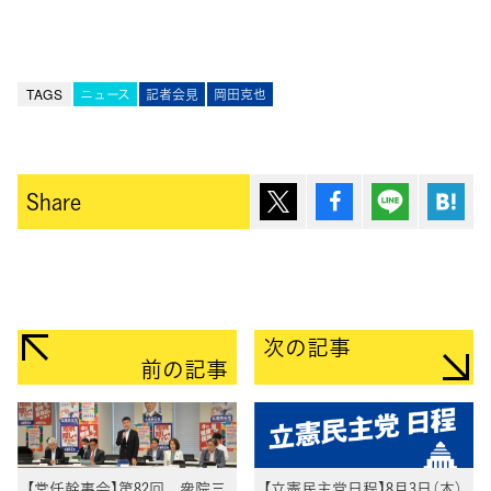
TAGS
ニュース
記者会見
岡田克也
ポスト
シェア
Lineで送
は
Share
次の記事
前の記事
【常任幹事会】第82回 衆院三
【立憲民主党日程】8月3日（木）