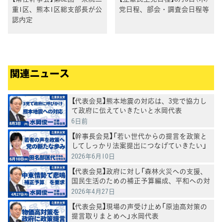
重1区、熊本1区総支部長が公
党日程、部会・調査会日程等
認内定
関連ニュース
【代表会見】熊本地震の対応は、3党で協力し
て政府に伝えていきたいと水岡代表
6日前
【幹事長会見】「若い世代からの提言を政策と
してしっかり法案提出につなげていきたい」
田名部幹事長
2026年6月10日
【代表会見】政府に対し「森林火災への支援、
国民生活のための補正予算編成、平和への対
応を求めていく」水岡代表
2026年4月27日
【代表会見】現場の声受け止め「原油高対策の
提言取りまとめへ」水岡代表