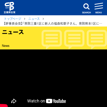
m
search
トップページ
ニュース
【幹事長会見】「衆院三重1区に新人の福森和歌子さん、衆院熊本1区に新人の出口慎太郎さんを公認内定」岡田幹事長が報告
ニュース
News