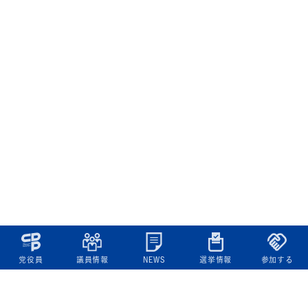
党役員
議員情報
NEWS
選挙情報
参加する
立憲民主党について