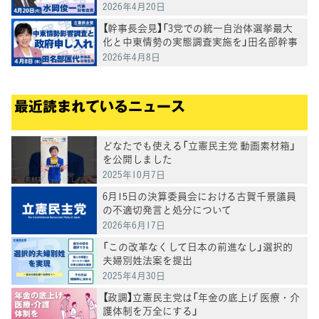
2026年4月20日
【幹事長会見】「3党での統一自治体選挙最大
化と中東情勢の実態調査実施を」田名部幹事
長
2026年4月8日
最近読まれているニュース
どなたでも使える「立憲民主党 動画素材箱」
を公開しました
2025年10月7日
6月15日の決算委員会における古賀千景議員
の不適切発言と処分について
2026年6月17日
「この改革なくして日本の前進なし」選択的
夫婦別姓法案を提出
2025年4月30日
【政調】立憲民主党は「年金の底上げ 医療・介
護体制を万全にする」