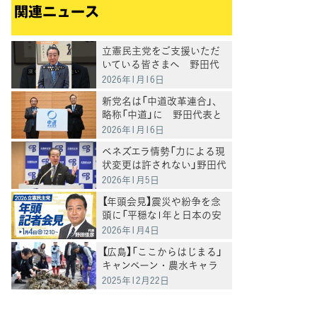
関連ニュース
立憲民主党をご支援いただ
いている皆さまへ 野田代
表メッセージ
2026年1月16日
新党名は「中道改革連合」、
略称「中道」に 野田代表と
公明・斉藤代表が発表
2026年1月16日
ベネズエラ情勢「力による現
状変更は許されない」野田代
表
2026年1月5日
【年頭会見】震災や紛争を念
頭に「平穏な1年と日本の安
定を」野田代表
2026年1月4日
【広島】「ここからはじまる」
キャンペーン・農水キャラ
バン 野田代表、呉市でカ
2025年12月22日
キ養殖被害を視察「改めて危
機を実感」