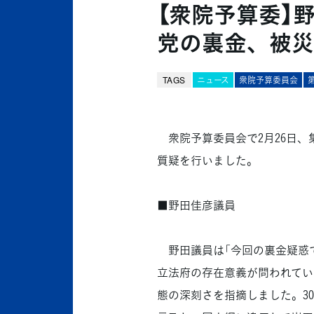
【衆院予算委】
党の裏金、被災
TAGS
ニュース
衆院予算委員会
衆院予算委員会で2月26日、
質疑を行いました。
■野田佳彦議員
野田議員は「今回の裏金疑惑で
立法府の存在意義が問われてい
態の深刻さを指摘しました。3