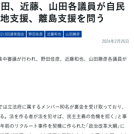
野田、近藤、山田各議員が自民
地支援、離島支援を問う
第213回通常国会
野田佳彦
近藤和也
山田勝彦
2024年2月26日
集中審議が行われ、野田佳彦、近藤和也、山田勝彦各議員が
は立法府に属するメンバー80名が裏金を受け取っており、
る。法を作る者が法を犯せば、民主主義の危機を招く」と事
0年前のリクルート事件を契機に作られた「政治改革大綱」に