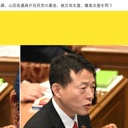
近藤、山田各議員が自民党の裏金、被災地支援、離島支援を問う