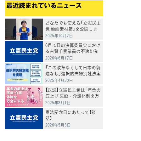
最近読まれているニュース
どなたでも使える「立憲民主
党 動画素材箱」を公開しま
した
2025年10月7日
6月15日の決算委員会におけ
る古賀千景議員の不適切発
言と処分について
2026年6月17日
「この改革なくして日本の前
進なし」選択的夫婦別姓法案
を提出
2025年4月30日
【政調】立憲民主党は「年金の
底上げ 医療・介護体制を万
全にする」
2025年8月1日
憲法記念日にあたって【談
話】
2026年5月3日