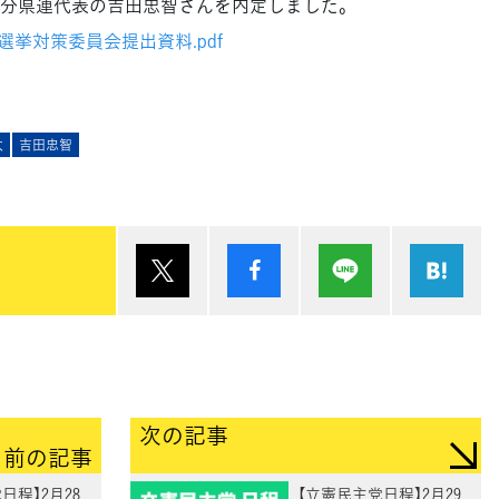
分県連代表の吉田忠智さんを内定しました。
会 選挙対策委員会提出資料.pdf
太
吉田忠智
ポスト
シェア
Lineで送る
は
次の記事
前の記事
日程】2月28
【立憲民主党日程】2月29