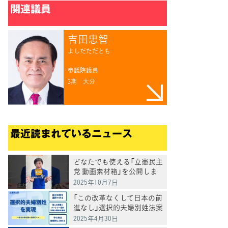
関連議員
吉田忠智
よしだただとも
参議院議員
3期
大分
最近読まれているニュース
どなたでも使える「立憲民主
党 動画素材箱」を公開しま
した
2025年10月7日
「この改革なくして日本の前
進なし」選択的夫婦別姓法案
を提出
2025年4月30日