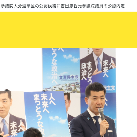
回 参議院大分選挙区の公認候補に吉田忠智元参議院議員の公認内定