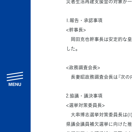
災者生活再建支援金の対象が一
1.報告・承認事項
<幹事長>
岡田克也幹事長は安定的な皇
した。
<政務調査会長>
menu
長妻昭政務調査会長は『次の内
2.協議・議決事項
<選挙対策委員長>
大串博志選挙対策委員長は(1)
県議会議員補欠選挙に向けた推