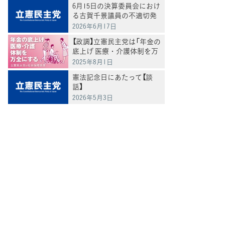
6月15日の決算委員会におけ
る古賀千景議員の不適切発
言と処分について
2026年6月17日
【政調】立憲民主党は「年金の
底上げ 医療・介護体制を万
全にする」
2025年8月1日
憲法記念日にあたって【談
話】
2026年5月3日
てブ