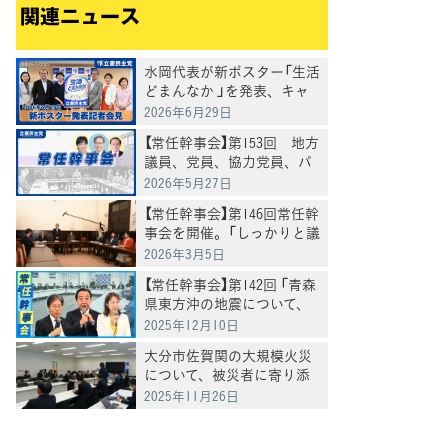
関連ニュース
水岡代表が新ポスター「生活
どまんなか 」を発表、キャ
ンペーンもスタートへ
2026年6月29日
【常任幹事会】第153回 地方
議員、党員、協力党員、パ
ートナーズとともに「運動を
2026年5月27日
前に進めていく」水岡代表
【常任幹事会】第146回常任幹
事会を開催。「しっかりと議
論を進めていきたい」水岡代
2026年3月5日
表党が今後の進め方を表明
【常任幹事会】第142回 「青森
県東方沖の地震について、
党としても緊張感を持って
2025年12月10日
対応していきたい」野田代表
大分市佐賀関の大規模火災
について、被災者に寄り添
った対応を求める
2025年11月26日