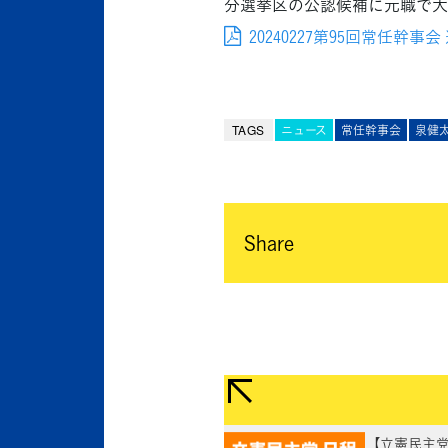
分選挙区の公認候補に元職で大
20240227第95回常任幹事
TAGS
ニュース
常任幹事会
泉健
Share
【立憲民主党