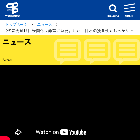
m
search
トップページ
ニュース
【代表会見】「日米関係は非常に重要。しかし日本の独自性もしっかりと持たなくてはならない」泉代表が会見で
ニュース
News