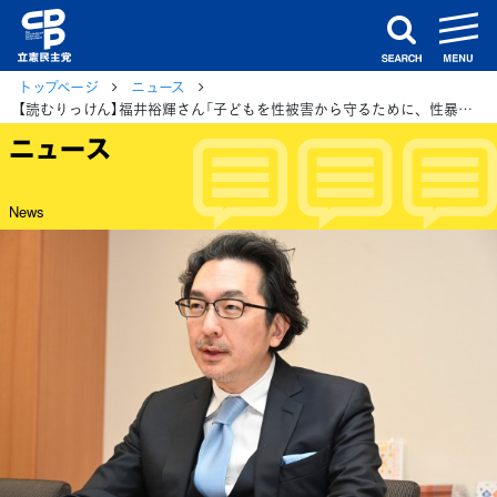
m
search
トップページ
ニュース
【読むりっけん】福井裕輝さん「子どもを性被害から守るために、性暴力の加害者にならないための支援」
ニュース
News