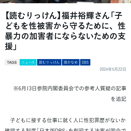
【読むりっけん】福井裕輝さん「子
どもを性被害から守るために、性
暴力の加害者にならないための支
援」
TAGS
ニュース
読むりっけん
堤かなめ
DBS
2024年5月22日
※6月13日参院内閣委員会での参考人質疑の記事
を追記
子どもに接する仕事に就く人に性犯罪歴がないか
確認する制度「日本版DBS」を創設する法案が国会で