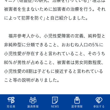
マニア（窃盗症）の研究、治療を行っている」「理念は
被害者を生まないために加害者の治療を行う。それ
によって犯罪を防ぐ」と自己紹介しました。
福井参考人から、小児性愛障害の定義、純粋型と
非純粋型に分類できること、おおむね人口の5％に
小児性愛が存在すると言われていること、そのうち
80％が男性が占めること、被害者は男女同数程度、
小児性愛の8割は子どもに接近すると言われている
こと等の説明がありました。
日本版DBSについては、「DBS単独では、ほとん
ど効果がない」と指摘し、「イギリスでは、加害者治
党役員
議員情報
NEWS
選挙情報
参加する