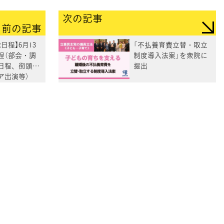
次の記事
前の記事
日程】6月13
「不払養育費立替・取立
程（部会・調
制度導入法案」を衆院に
日程、街頭演
提出
ア出演等）