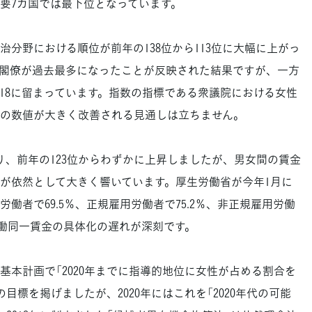
要7カ国では最下位となっています。
分野における順位が前年の138位から113位に大幅に上がっ
閣僚が過去最多になったことが反映された結果ですが、一方
118に留まっています。指数の指標である衆議院における女性
の数値が大きく改善される見通しは立ちません。
り、前年の123位からわずかに上昇しましたが、男女間の賃金
が依然として大きく響いています。厚生労働省が今年1月に
働者で69.5％、正規雇用労働者で75.2％、非正規雇用労働
労働同一賃金の具体化の遅れが深刻です。
基本計画で「2020年までに指導的地位に女性が占める割合を
目標を掲げましたが、2020年にはこれを「2020年代の可能