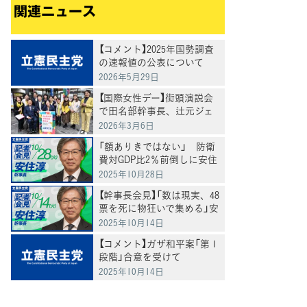
関連ニュース
【コメント】2025年国勢調査
の速報値の公表について
2026年5月29日
【国際女性デー】街頭演説会
で田名部幹事長、辻元ジェ
ンダー本部長らが訴え
2026年3月6日
「額ありきではない」 防衛
費対GDP比2％前倒しに安住
幹事長
2025年10月28日
【幹事長会見】「数は現実、48
票を死に物狂いで集める」安
住幹事長
2025年10月14日
【コメント】ガザ和平案「第１
段階」合意を受けて
2025年10月14日