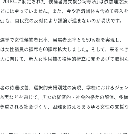
2018年に制定された「候補者男女機会均等法」は依然理念法
どには至っていません。また、今や経済団体も含めて導入を
度」も、自民党の反対により議論が進まないのが現状です。
院選挙で女性候補者比率、当選者比率とも50％超を実現し、
では女性議員の議席を60議席拡大しました。そして、来るべき
大に向けて、新人女性候補の積極的擁立に党をあげて取組ん
者の待遇改善、選択的夫婦別姓の実現、学校におけるジェン
充実などを通じて、男女の経済的・社会的格差の解消、多様
尊重される社会づくり、困難を抱えるあらゆる女性の支援な