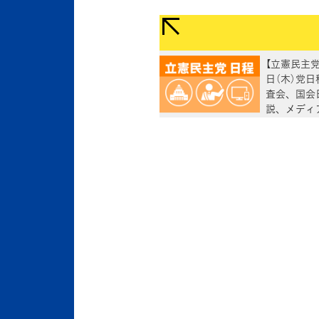
【立憲民主党
日（木）党日
査会、国会
説、メディ