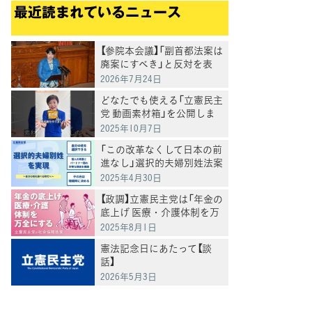
最近読まれているニュース
【参院本会議】「副首都法案は
廃案にすべき」と反対を表
明 岸真紀子議員
2026年7月24日
どなたでも使える「立憲民主
党 動画素材箱」を公開しま
した
2025年10月7日
「この改革なくして日本の前
進なし」選択的夫婦別姓法案
を提出
2025年4月30日
【政調】立憲民主党は「年金の
底上げ 医療・介護体制を万
全にする」
2025年8月1日
憲法記念日にあたって【談
話】
2026年5月3日