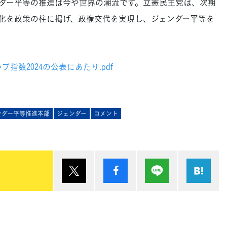
ダー平等の推進は今や世界の潮流です。立憲民主党は、次期
化を政策の柱に掲げ、政権交代を実現し、ジェンダー平等を
指数2024の公表にあたり.pdf
ンダー平等推進本部
ジェンダー
コメント
ポスト
シェア
Lineで送る
は