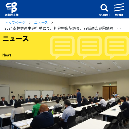
m
search
トップページ
ニュース
2024森林労連中央行動にて、神谷裕衆院議員、石橋通宏参院議員、金子恵美衆院議員が連帯あいさつ
ニュース
News