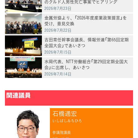
のクルド人男性死亡事案でヒアリング
2026年7月23日
金属労協より、「2026年度産業政策提言」を
受け、意見交換
2026年7月22日
吉田常任幹事会議長、情報労連「第65回定期
全国大会」であいさつ
2026年7月15日
水岡代表、NTT労働組合「第29回定期全国大
会」に出席し、あいさつ
2026年7月14日
関連議員
石橋通宏
いしばしみちひろ
参議院議員