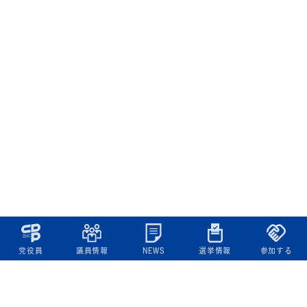
党役員
議員情報
NEWS
選挙情報
参加する
立憲民主党について