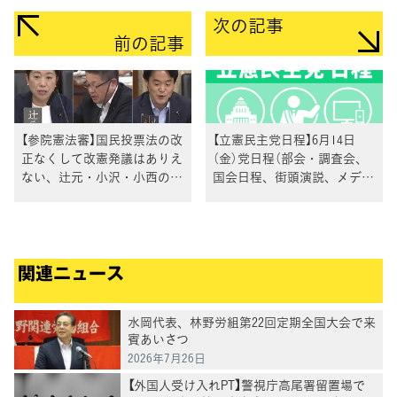
次の記事
前の記事
【参院憲法審】国民投票法の改
【立憲民主党日程】6月14日
正なくして改憲発議はありえ
（金）党日程（部会・調査会、
ない、辻元・小沢・小西の３
国会日程、街頭演説、メディ
議員が主張
ア出演等）
関連ニュース
水岡代表、林野労組第22回定期全国大会で来
賓あいさつ
2026年7月26日
【外国人受け入れPT】警視庁高尾署留置場で