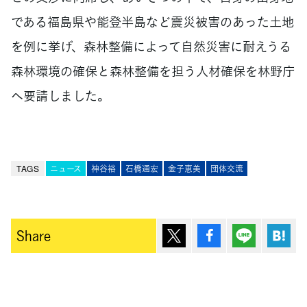
である福島県や能登半島など震災被害のあった土地
を例に挙げ、森林整備によって自然災害に耐えうる
森林環境の確保と森林整備を担う人材確保を林野庁
へ要請しました。
TAGS
ニュース
神谷裕
石橋通宏
金子恵美
団体交流
ポスト
シェア
Lineで送
は
Share