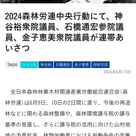
2024森林労連中央行動にて、神
谷裕衆院議員、石橋通宏参院議
員、金子恵美衆院議員が連帯あ
いさつ
TAGS
ニュース
神谷裕
石橋通宏
金子恵美
団体交流
2024年6月13日
全日本森林林業木材関連産業労働組合連合会（森
林労連）は6月9日、10日の2日間に渡り、今後の再造
林などに関わる森林整備や、森林環境譲与税の譲与
基準の見直し、さらに譲与税の活用に向けた山村地
域の予算拡充、林野労働者における労働条件の改善