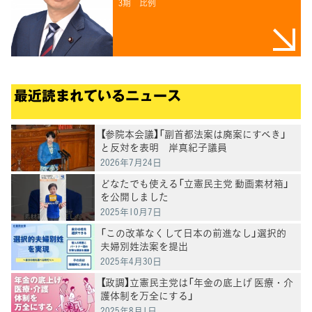
3期
比例
最近読まれているニュース
【参院本会議】「副首都法案は廃案にすべき」
と反対を表明 岸真紀子議員
2026年7月24日
どなたでも使える「立憲民主党 動画素材箱」
を公開しました
2025年10月7日
「この改革なくして日本の前進なし」選択的
夫婦別姓法案を提出
2025年4月30日
【政調】立憲民主党は「年金の底上げ 医療・介
護体制を万全にする」
2025年8月1日