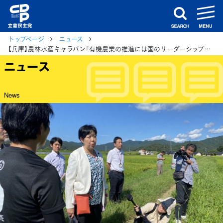
m
search
トップページ
ニュース
【兵庫】農林水産キャラバン「有機農業の推進には国のリーダーシップが大事」田名部隊長
ニュース
News