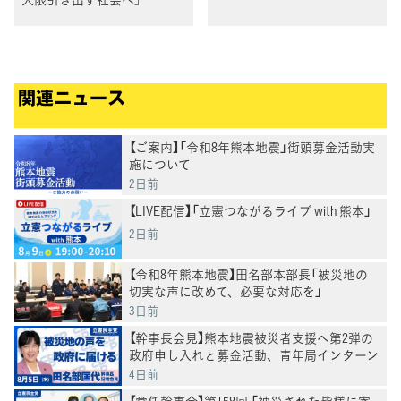
関連ニュース
【ご案内】「令和8年熊本地震」街頭募金活動実
施について
2日前
【LIVE配信】「立憲つながるライブ with 熊本」
2日前
【令和8年熊本地震】田名部本部長「被災地の
切実な声に改めて、必要な対応を」
3日前
【幹事長会見】熊本地震被災者支援へ第2弾の
政府申し入れと募金活動、青年局インターン
も始動。田名部幹事長
4日前
【常任幹事会】第158回 「被災された皆様に寄