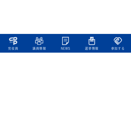
党役員
議員情報
NEWS
選挙情報
参加する
立憲民主党について
綱領
役員一覧
次の内閣
委員会委員一覧
議員・総支部長一覧
党本部所在地
都道府県連一覧
立憲民主党 活動計画・活動報告
ニュース
政策情報
基本政策
ビジョン２２
政策集
選挙政策
国会レポート
政調活動ニュース
提出法案