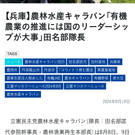
【兵庫】農林水産キャラバン「有機
農業の推進には国のリーダーシッ
プが大事」田名部隊長
TAGS
ニュース
農林水産キャラバン2023
田名部匡代
田村直也
兵庫県
豊岡市
丹波篠山市
丹波市
「コウノトリ育む農法
無農薬栽培
農業生産法人㈲あした
有機JAS
農水キャラバン
有機野菜
黒大豆
立憲マンスリーニュース2024年8月
立憲マンスリーニュース
農林水産キャラバン
2024年8月10日
立憲民主党農林水産キャラバン（隊長：田名部匡
代参院幹事長・農林漁業再生本部長）は8月8日、9日