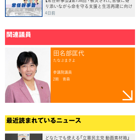
り添いながら命を守る支援と生活再建に向け
た取り組みに全力を尽くしていく」田名部幹
4日前
事長
関連議員
田名部匡代
たなぶまさよ
参議院議員
2期
青森
最近読まれているニュース
どなたでも使える「立憲民主党 動画素材箱」