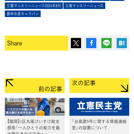
立憲マンスリーニュース2024年8月
立憲マンスリーニュース
農林水産キャラバン
ポスト
シェア
Lineで送
は
Share
次の記事
前の記事
【福岡】1区丸尾けいすけ総支
「台風第5号に関する情報連絡
部長「一人ひとりの能力を最
室」の設置について
大限引き出す社会へ」