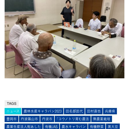
TAGS
ニュース
農林水産キャラバン2023
田名部匡代
田村直也
兵庫県
豊岡市
丹波篠山市
丹波市
「コウノトリ育む農法
無農薬栽培
農業生産法人㈲あした
有機JAS
農水キャラバン
有機野菜
黒大豆