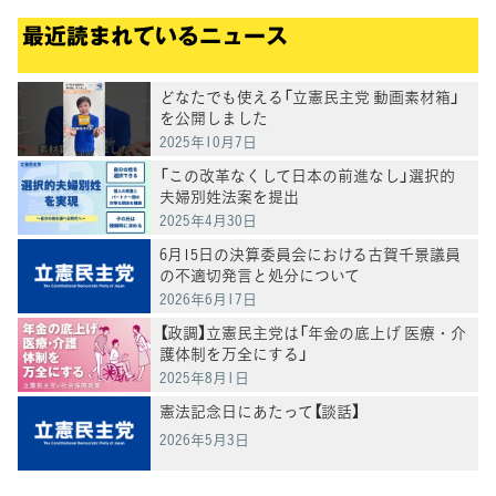
最近読まれているニュース
どなたでも使える「立憲民主党 動画素材箱」
を公開しました
2025年10月7日
「この改革なくして日本の前進なし」選択的
夫婦別姓法案を提出
2025年4月30日
6月15日の決算委員会における古賀千景議員
の不適切発言と処分について
2026年6月17日
【政調】立憲民主党は「年金の底上げ 医療・介
護体制を万全にする」
2025年8月1日
憲法記念日にあたって【談話】
2026年5月3日