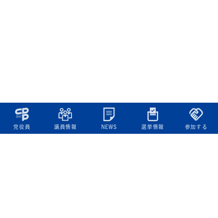
党役員
議員情報
NEWS
選挙情報
参加する
立憲民主党について
綱領
役員一覧
次の内閣
委員会委員一覧
議員・総支部長一覧
党本部所在地
都道府県連一覧
立憲民主党 活動計画・活動報告
ニュース