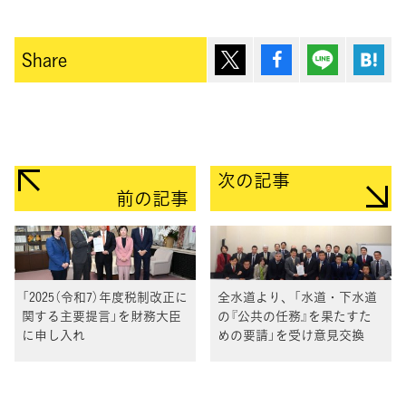
ポスト
シェア
Lineで送
は
Share
次の記事
前の記事
「2025（令和7）年度税制改正に
全水道より、「水道・下水道
関する主要提言」を財務大臣
の『公共の任務』を果たすた
に申し入れ
めの要請」を受け意見交換