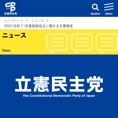
m
search
トップページ
ニュース
2025（令和７）年度税制改正に関する主要提言
ニュース
News