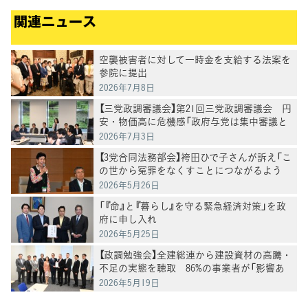
関連ニュース
空襲被害者に対して一時金を支給する法案を
参院に提出
2026年7月8日
【三党政調審議会】第21回三党政調審議会 円
安・物価高に危機感「政府与党は集中審議と
党首討論を開催を」徳永政調会長
2026年7月3日
【3党合同法務部会】袴田ひで子さんが訴え「こ
の世から冤罪をなくすことにつながるよう
に」再審法改正案の課題についてヒアリング
2026年5月26日
「『命』と『暮らし』を守る緊急経済対策」を政
府に申し入れ
2026年5月25日
【政調勉強会】全建総連から建設資材の高騰・
不足の実態を聴取 86%の事業者が「影響あ
り」
2026年5月19日