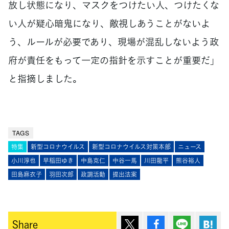
放し状態になり、マスクをつけたい人、つけたくな
い人が疑心暗鬼になり、敵視しあうことがないよ
う、ルールが必要であり、現場が混乱しないよう政
府が責任をもって一定の指針を示すことが重要だ」
と指摘しました。
TAGS
特集
新型コロナウイルス
新型コロナウイルス対策本部
ニュース
小川淳也
早稲田ゆき
中島克仁
中谷一馬
川田龍平
熊谷裕人
田島麻衣子
羽田次郎
政調活動
提出法案
ポスト
シェア
Lineで送
は
Share