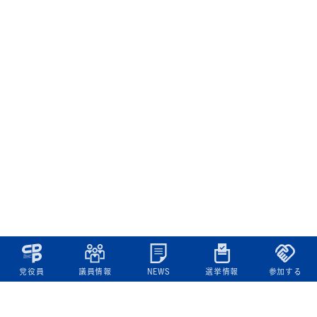
党役員
議員情報
NEWS
選挙情報
参加する
立憲民主党について