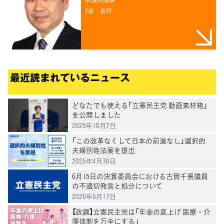
参議院議員
2期
長野
最近読まれているニュース
どなたでも使える「立憲民主党 動画素材箱」
を公開しました
2025年10月7日
「この改革なくして日本の前進なし」選択的
夫婦別姓法案を提出
2025年4月30日
6月15日の決算委員会における古賀千景議員
の不適切発言と処分について
2026年6月17日
【政調】立憲民主党は「年金の底上げ 医療・介
護体制を万全にする」