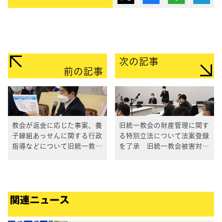
次の記事
前の記事
教会が返金に応じた事案、養
旧統一教会の財産管理に関す
子縁組あっせんに関する行政
る特別立法について法案登録
指導などについて旧統一教会
を了承 旧統一教会被害対策
国対ヒアリングを開催
本部
関連ニュース