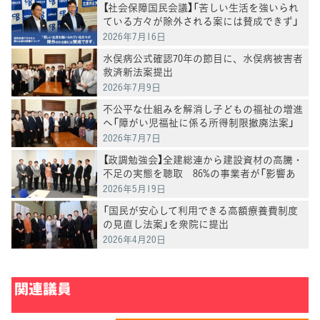
【社会保障国民会議】「苦しい生活を強いられ
ている方々が除外される案には賛成できず」
―国民会議で示された新たな給付措置につい
2026年7月16日
て―
水俣病公式確認70年の節目に、水俣病被害者
救済新法案提出
2026年7月9日
不公平な仕組みを解消し子どもの福祉の増進
へ「障がい児福祉に係る所得制限撤廃法案」
を提出
2026年7月7日
【政調勉強会】全建総連から建設資材の高騰・
不足の実態を聴取 86%の事業者が「影響あ
り」
2026年5月19日
「国民が安心して利用できる高額療養費制度
の見直し法案」を衆院に提出
2026年4月20日
関連議員