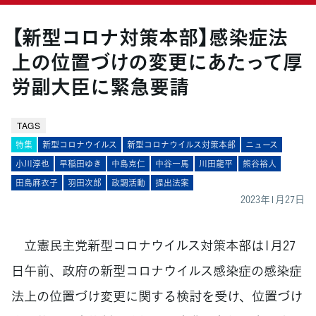
【新型コロナ対策本部】感染症法
上の位置づけの変更にあたって厚
労副大臣に緊急要請
TAGS
特集
新型コロナウイルス
新型コロナウイルス対策本部
ニュース
小川淳也
早稲田ゆき
中島克仁
中谷一馬
川田龍平
熊谷裕人
田島麻衣子
羽田次郎
政調活動
提出法案
2023年1月27日
立憲民主党新型コロナウイルス対策本部は1月27
日午前、政府の新型コロナウイルス感染症の感染症
法上の位置づけ変更に関する検討を受け、位置づけ