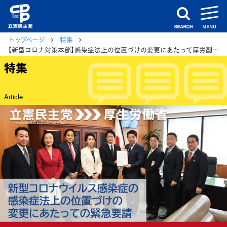
m
search
トップページ
特集
【新型コロナ対策本部】感染症法上の位置づけの変更にあたって厚労副大臣に緊急要請
特集
Article