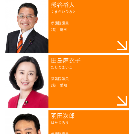
熊谷裕人
くまがいひろと
参議院議員
2期
埼玉
田島麻衣子
たじままいこ
参議院議員
2期
愛知
羽田次郎
はたじろう