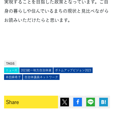
実現することを目指した政策となっています。ご自
身の暮らしや住んでいるまちの現状と見比べながら
お読みいただけたらと思います。
TAGS
ニュース
2023統一地方自治体選
ボトムアップビジョン2023
本田麻希子
自治体議員ネットワーク
ポスト
シェア
Lineで送
は
Share