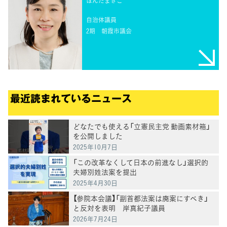
ほんだまきこ
自治体議員
2期
朝霞市議会
最近読まれているニュース
どなたでも使える「立憲民主党 動画素材箱」
を公開しました
2025年10月7日
「この改革なくして日本の前進なし」選択的
夫婦別姓法案を提出
2025年4月30日
【参院本会議】「副首都法案は廃案にすべき」
と反対を表明 岸真紀子議員
2026年7月24日