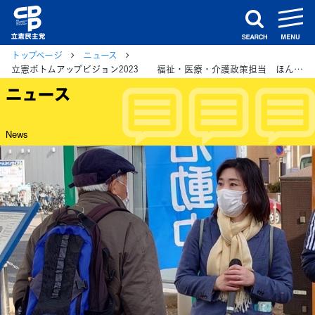
m
search
トップページ
ニュース
立憲ボトムアップビジョン2023 福祉・医療・介護政策担当 ほんだまきこ朝霞市議
ニュース
News