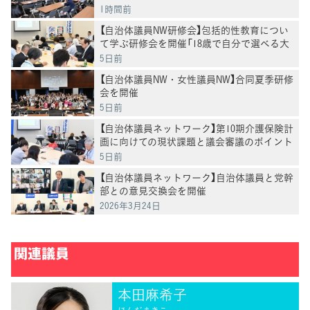
1時間前
【自治体議員NW研修会】包括的性教育につい
て学ぶ研修会を開催「18歳で自分で選べる大
人に」高橋幸子さんが講演
5日前
【自治体議員NW・女性議員NW】合同夏季研修
会を開催
5日前
【自治体議員ネットワーク】第10期介護保険計
画に向けての現状課題と議会審議のポイント
を学ぶ研修会を開催
5日前
【自治体議員ネットワーク】自治体議員と党幹
部との意見交換会を開催
2026年3月24日
関連議員
本田麻希子