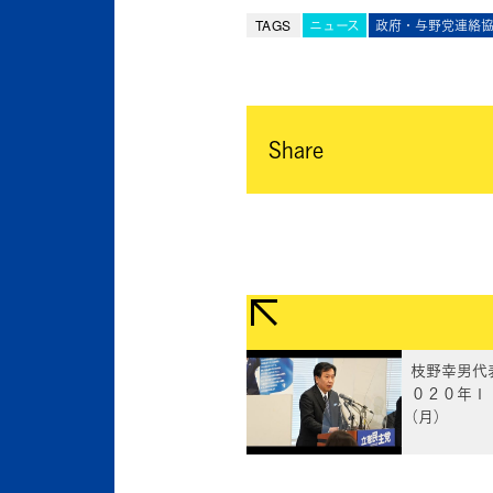
TAGS
ニュース
政府・与野党連絡
Share
枝野幸男代
０２０年１
（月）