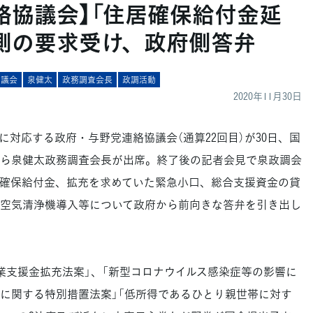
絡協議会】「住居確保給付金延
側の要求受け、政府側答弁
協議会
泉健太
政務調査会長
政調活動
2020年11月30日
対応する政府・与野党連絡協議会（通算22回目）が30日、国
ら泉健太政務調査会長が出席。終了後の記者会見で泉政調会
確保給付金、拡充を求めていた緊急小口、総合支援資金の貸
空気清浄機導入等について政府から前向きな答弁を引き出し
支援金拡充法案」、「新型コロナウイルス感染症等の影響に
に関する特別措置法案」「低所得であるひとり親世帯に対す