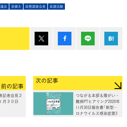
協議会
泉健太
政務調査会長
政調活動
ポスト
シェア
Lineで送る
は
次の記事
前の記事
表記者会見２
つながる本部＆障がい・
１月３０日
難病PTヒアリング2020年
11月30日報告書「新型コ
ロナウイルス感染症第3
波―政治には私たちが見
えていますか?」(２/７)