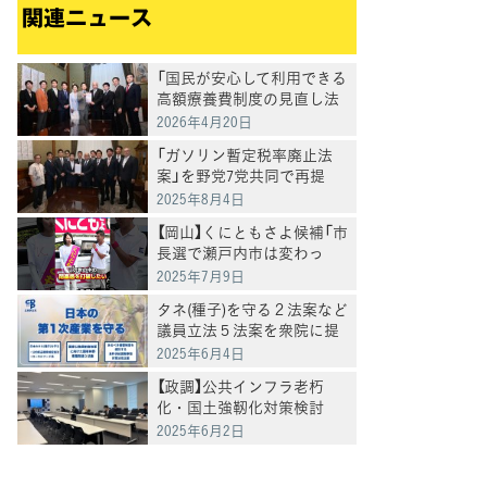
関連ニュース
「国民が安心して利用できる
高額療養費制度の見直し法
案」を衆院に提出
2026年4月20日
「ガソリン暫定税率廃止法
案」を野党7党共同で再提
出 11月1日からの減税を目
2025年8月4日
指して
【岡山】くにともさよ候補「市
長選で瀬戸内市は変わっ
た。今度は岡山県全体を変
2025年7月9日
えるとき」泉健太常任顧問と
タネ(種子)を守る２法案など
訴え
議員立法５法案を衆院に提
出
2025年6月4日
【政調】公共インフラ老朽
化・国土強靭化対策検討
PT、上下水道の現状と課題
2025年6月2日
について、専門家ヒアリン
グを実施