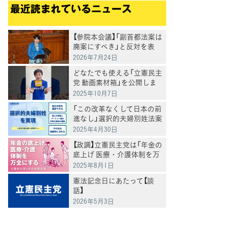
最近読まれているニュース
【参院本会議】「副首都法案は
廃案にすべき」と反対を表
明 岸真紀子議員
2026年7月24日
どなたでも使える「立憲民主
党 動画素材箱」を公開しま
した
2025年10月7日
「この改革なくして日本の前
進なし」選択的夫婦別姓法案
を提出
2025年4月30日
【政調】立憲民主党は「年金の
底上げ 医療・介護体制を万
全にする」
2025年8月1日
憲法記念日にあたって【談
話】
2026年5月3日