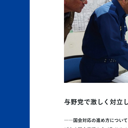
与野党で激しく対立
――国会対応の進め方について