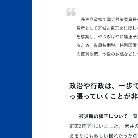
民主党政権で国会対策委員長を
災者として宮城と東京を往復し
を構築し、やつぎばやに補正予
るため、復興特別税、特別国債
の復興政策、今後の課題などに
政治や行政は、一歩
っ張っていくことが
――被災時の様子について
奇し
館第2控室）にいました。 天
あまりにも激しい揺れだったの