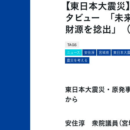
【東日本大震災】
タビュー 「未
財源を捻出」 
TAGS
ニュース
安住淳
宮城県
東日本大
震災を考える
東日本大震災・原発事故
から
安住淳 衆院議員（宮