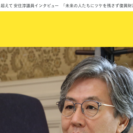
年を超えて 安住淳議員インタビュー 「未来の人たちにツケを残さず復興財