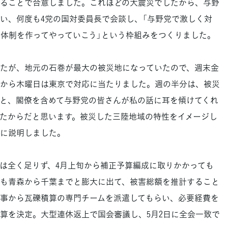
ることで合意しました。これほどの大震災でしたから、与野
い、何度も4党の国対委員長で会談し、「与野党で激しく対
力体制を作ってやっていこう」という枠組みをつくりました。
たが、地元の石巻が最大の被災地になっていたので、週末金
から木曜日は東京で対応に当たりました。週の半分は、被災
と、閣僚を含めて与野党の皆さんが私の話に耳を傾けてくれ
たからだと思います。被災した三陸地域の特性をイメージし
に説明しました。
は全く足りず、4月上旬から補正予算編成に取りかかっても
も青森から千葉までと膨大に出て、被害総額を推計すること
事から瓦礫積算の専門チームを派遣してもらい、必要経費を
予算を決定。大型連休返上で国会審議し、5月2日に全会一致で