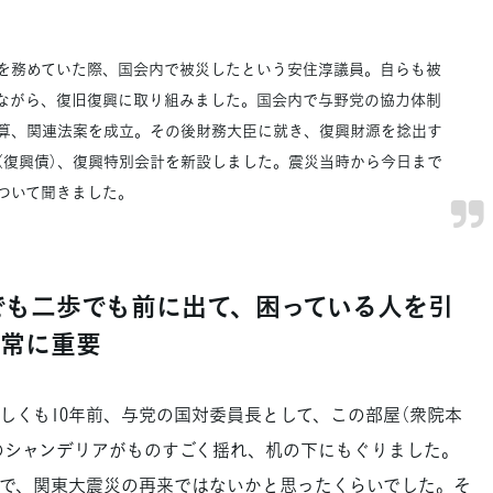
務めていた際、国会内で被災したという安住淳議員。自らも被
ながら、復旧復興に取り組みました。国会内で与野党の協力体制
算、関連法案を成立。その後財務大臣に就き、復興財源を捻出す
（復興債）、復興特別会計を新設しました。震災当時から今日まで
ついて聞きました。
でも二歩でも前に出て、困っている人を引
非常に重要
くも10年前、与党の国対委員長として、この部屋（衆院本
井のシャンデリアがものすごく揺れ、机の下にもぐりました。
で、関東大震災の再来ではないかと思ったくらいでした。そ