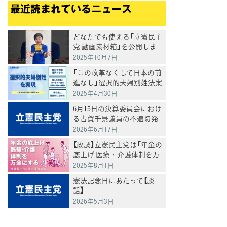
最近読まれているニュース
どなたでも使える「立憲民主
党 動画素材箱」を公開しま
した
2025年10月7日
「この改革なくして日本の前
進なし」選択的夫婦別姓法案
を提出
2025年4月30日
6月15日の決算委員会におけ
る古賀千景議員の不適切発
言と処分について
2026年6月17日
【政調】立憲民主党は「年金の
底上げ 医療・介護体制を万
全にする」
2025年8月1日
憲法記念日にあたって【談
話】
2026年5月3日