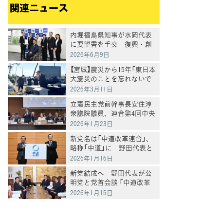
関連ニュース
内堀福島県知事が水岡代表
に要望書を手交 復興・創
生への継続的な国の関与を
2026年6月9日
求める
【宮城】震災から15年「東日本
大震災のことを忘れないで
伝えていこう」水岡代表
2026年3月11日
立憲民主党前幹事長安住淳
衆議院議員、連合第4回中央
執行委員会において新党結
2026年1月23日
党の経過説明と新党への連
新党名は「中道改革連合」、
合の理解に謝辞
略称「中道」に 野田代表と
公明・斉藤代表が発表
2026年1月16日
新党結成へ 野田代表が公
明党と党首会談 「中道改革
勢力の結集軸として衆院選
2026年1月15日
に臨む」