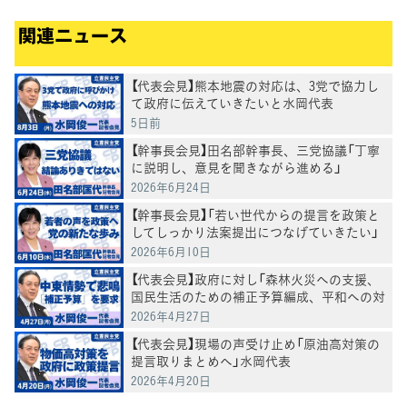
関連ニュース
【代表会見】熊本地震の対応は、3党で協力し
て政府に伝えていきたいと水岡代表
5日前
【幹事長会見】田名部幹事長、三党協議「丁寧
に説明し、意見を聞きながら進める」
2026年6月24日
【幹事長会見】「若い世代からの提言を政策と
してしっかり法案提出につなげていきたい」
田名部幹事長
2026年6月10日
【代表会見】政府に対し「森林火災への支援、
国民生活のための補正予算編成、平和への対
応を求めていく」水岡代表
2026年4月27日
【代表会見】現場の声受け止め「原油高対策の
提言取りまとめへ」水岡代表
2026年4月20日