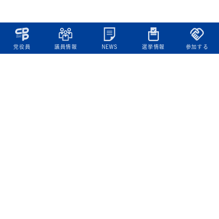
党役員
議員情報
NEWS
選挙情報
参加する
立憲民主党について
綱領
役員一覧
次の内閣
委員会委員一覧
議員・総支部長一覧
党本部所在地
都道府県連一覧
立憲民主党 活動計画・活動報告
ニュース
政策情報
基本政策
ビジョン２２
政策集
選挙政策
国会レポート
政調活動ニュース
提出法案
選挙情報
参院選2025選挙結果
衆院選2024選挙結果