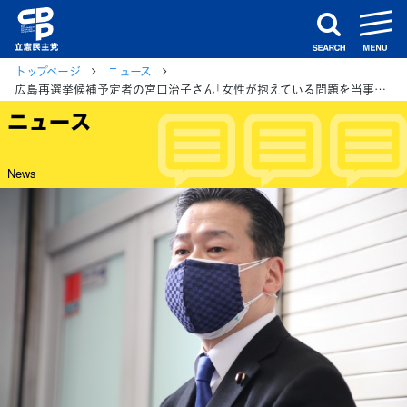
m
search
トップページ
ニュース
広島再選挙候補予定者の宮口治子さん「女性が抱えている問題を当事者として経験」と福山幹事長
ニュース
News