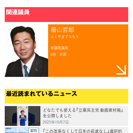
関連議員
福山哲郎
ふくやまてつろう
参議院議員
5期
京都
最近読まれているニュース
どなたでも使える「立憲民主党 動画素材箱」
を公開しました
2025年10月7日
「この改革なくして日本の前進なし」選択的