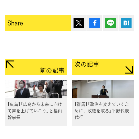
ポスト
シェア
Lineで送
は
Share
次の記事
前の記事
【広島】「広島から未来に向け
【群馬】「政治を変えていくた
て声を上げていこう」と福山
めに、政権を取る」平野代表
幹事長
代行