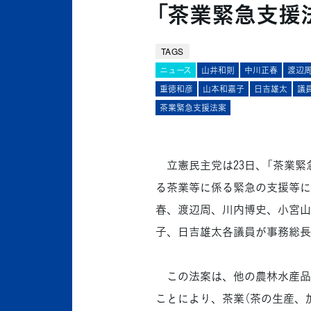
「茶業緊急支援
TAGS
ニュース
山井和則
中川正春
渡辺
重徳和彦
山本和嘉子
日吉雄太
議
茶業緊急支援法案
立憲民主党は23日、「茶業緊
る茶業等に係る緊急の支援等に
春、渡辺周、川内博史、小宮山
子、日吉雄太各議員が事務総長
この法案は、他の農林水産品
ことにより、茶業（茶の生産、