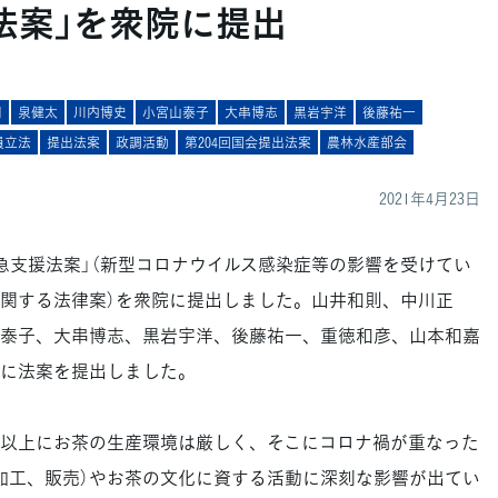
法案」を衆院に提出
周
泉健太
川内博史
小宮山泰子
大串博志
黒岩宇洋
後藤祐一
員立法
提出法案
政調活動
第204回国会提出法案
農林水産部会
2021年4月23日
急支援法案」（新型コロナウイルス感染症等の影響を受けてい
関する法律案）を衆院に提出しました。山井和則、中川正
泰子、大串博志、黒岩宇洋、後藤祐一、重徳和彦、山本和嘉
に法案を提出しました。
以上にお茶の生産環境は厳しく、そこにコロナ禍が重なった
加工、販売）やお茶の文化に資する活動に深刻な影響が出てい