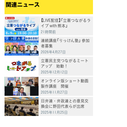
関連ニュース
【LIVE配信】「立憲つながるラ
イブ with 熊本」
21時間前
連続講座「りっけん塾」 参加
者募集
2026年4月27日
立憲民主党つながるミート
アップ 始動！
2025年12月12日
オンライン版ショート動画
製作講座 開催
2025年11月27日
日弁連・弁政連との意見交
換会に野田代表らが出席
2025年11月25日