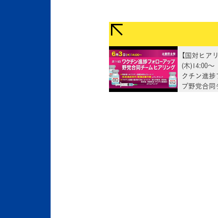
【国対ヒアリ
(木)14:00
クチン進捗
プ野党合同
リング