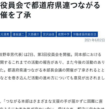
】役員会で都道府県連つながる
催を了承
󠄀元清美
逢坂誠二
大西健介
宮沢由佳
夜間中学
労働者協同組合法
2021年6月2日
枝野幸男代表）は2日、第3回役員会を開催。同本部における
関するこれまでの活動の報告があり、また今後の活動のあり
た。都道府県連つながる本部長会議の開催が了承されるとと
などを巻き込んだ活動の進め方についても意見が出されまし
、「つながる本部はさまざまな支援の手が届かずに困難に直
のようにわれわれが向かい合い、受け止め、解決に向かわせ