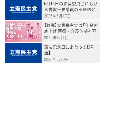
6月15日の決算委員会におけ
る古賀千景議員の不適切発
言と処分について
2026年6月17日
【政調】立憲民主党は「年金の
底上げ 医療・介護体制を万
全にする」
2025年8月1日
憲法記念日にあたって【談
話】
2026年5月3日
てブ