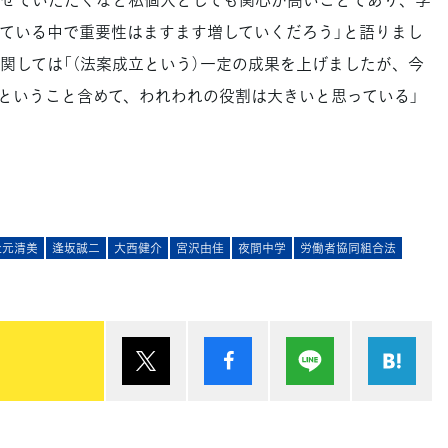
ている中で重要性はますます増していくだろう」と語りまし
関しては「（法案成立という）一定の成果を上げましたが、今
ということ含めて、われわれの役割は大きいと思っている」
󠄀元清美
逢坂誠二
大西健介
宮沢由佳
夜間中学
労働者協同組合法
ポスト
シェア
Lineで送る
は