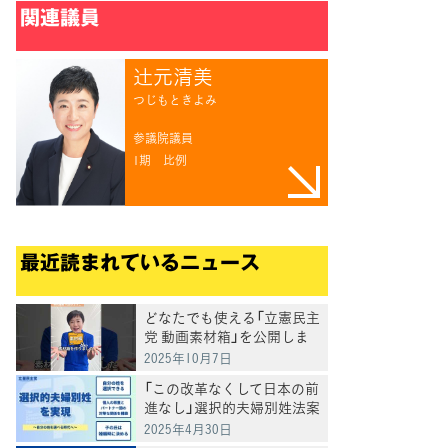
関連議員
辻󠄀元清美
つじもときよみ
参議院議員
1期
比例
最近読まれているニュース
どなたでも使える「立憲民主
党 動画素材箱」を公開しま
した
2025年10月7日
「この改革なくして日本の前
進なし」選択的夫婦別姓法案
を提出
2025年4月30日