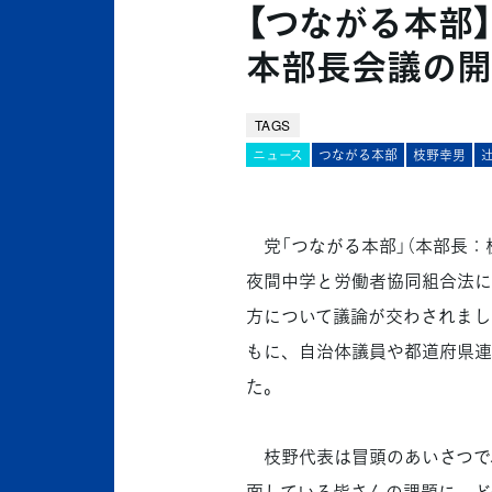
【つながる本部
本部長会議の開
TAGS
ニュース
つながる本部
枝野幸男
辻
党「つながる本部」（本部長：
夜間中学と労働者協同組合法に
方について議論が交わされまし
もに、自治体議員や都道府県連
た。
枝野代表は冒頭のあいさつで
面している皆さんの課題に、ど