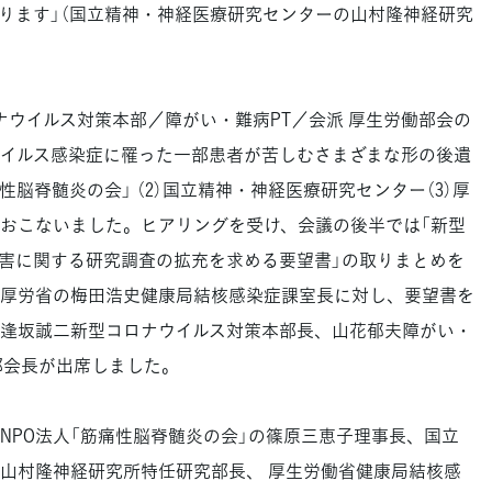
ります」（国立精神・神経医療研究センターの山村隆神経研究
ウイルス対策本部／障がい・難病PT／会派 厚生労働部会の
イルス感染症に罹った一部患者が苦しむさまざまな形の後遺
痛性脳脊髄炎の会」 （2）国立精神・神経医療研究センター（3）厚
おこないました。ヒアリングを受け、会議の後半では「新型
害に関する研究調査の拡充を求める要望書」の取りまとめを
厚労省の梅田浩史健康局結核感染症課室長に対し、要望書を
逢坂誠二新型コロナウイルス対策本部長、山花郁夫障がい・
部会長が出席しました。
PO法人「筋痛性脳脊髄炎の会」の篠原三恵子理事長、国立
山村隆神経研究所特任研究部長、 厚生労働省健康局結核感