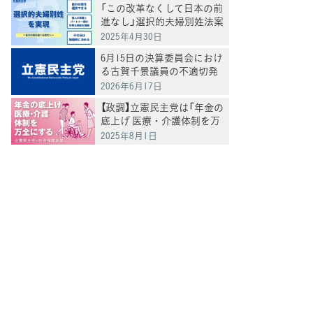
「この改革なくして日本の前
進なし」選択的夫婦別姓法案
を提出
2025年4月30日
6月15日の決算委員会におけ
る古賀千景議員の不適切発
言と処分について
2026年6月17日
【政調】立憲民主党は「年金の
底上げ 医療・介護体制を万
全にする」
2025年8月1日