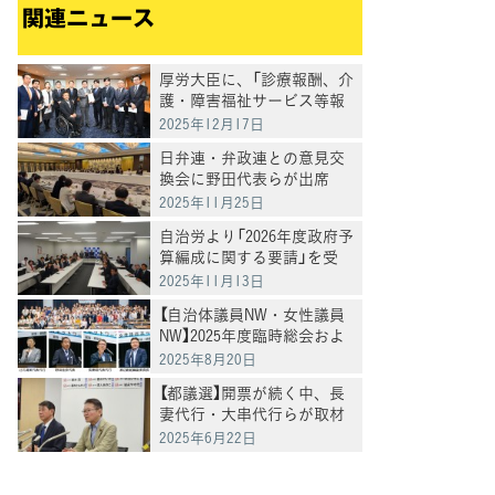
関連ニュース
厚労大臣に、「診療報酬、介
護・障害福祉サービス等報
酬の引き上げを求める要請」
2025年12月17日
を実施
日弁連・弁政連との意見交
換会に野田代表らが出席
2025年11月25日
自治労より「2026年度政府予
算編成に関する要請」を受
け、意見交換
2025年11月13日
【自治体議員NW・女性議員
NW】2025年度臨時総会およ
び合同夏季研修会を開催
2025年8月20日
【都議選】開票が続く中、長
妻代行・大串代行らが取材
に応じる
2025年6月22日