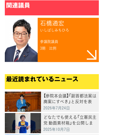
関連議員
石橋通宏
いしばしみちひろ
参議院議員
3期
比例
最近読まれているニュース
【参院本会議】「副首都法案は
廃案にすべき」と反対を表
明 岸真紀子議員
2026年7月24日
どなたでも使える「立憲民主
党 動画素材箱」を公開しま
した
2025年10月7日