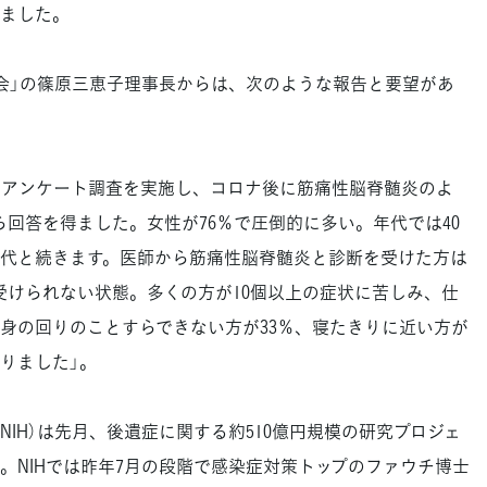
ました。
会」の篠原三恵子理事長からは、次のような報告と要望があ
アンケート調査を実施し、コロナ後に筋痛性脳脊髄炎のよ
ら回答を得ました。女性が76％で圧倒的に多い。年代では40
20代と続きます。医師から筋痛性脳脊髄炎と診断を受けた方は
を受けられない状態。多くの方が10個以上の症状に苦しみ、仕
、身の回りのことすらできない方が33％、寝たきりに近い方が
りました」。
IH）は先月、後遺症に関する約510億円規模の研究プロジェ
。NIHでは昨年7月の段階で感染症対策トップのファウチ博士