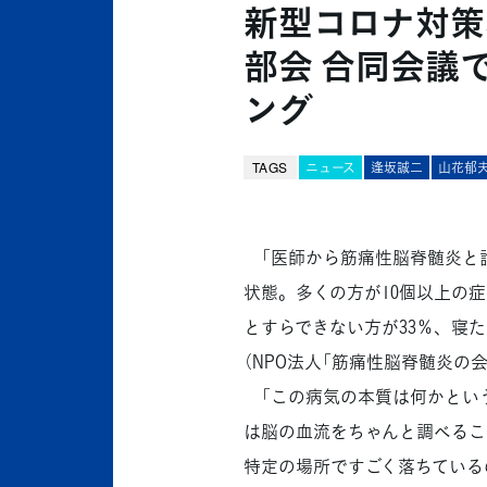
新型コロナ対策
部会 合同会議
ング
TAGS
ニュース
逢坂誠二
山花郁
「医師から筋痛性脳脊髄炎と診
状態。多くの方が10個以上の
とすらできない方が33％、寝
（NPO法人「筋痛性脳脊髄炎の
「この病気の本質は何かとい
は脳の血流をちゃんと調べるこ
特定の場所ですごく落ちている