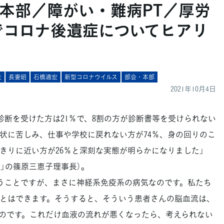
本部／障がい・難病PT／厚労
でコロナ後遺症についてヒアリ
夫
長妻昭
石橋通宏
新型コロナウイルス
部会・本部
2021年10月4日
断を受けた方は21％で、8割の方が診断書等を受けられない
症状に苦しみ、仕事や学校に戻れない方が74％、身の回りのこ
たきりに近い方が26％と深刻な実態が明らかになりました」
会」の篠原三恵子理事長）。
うことですが、まさに神経系免疫系の病気なのです。私たち
とはできます。そうすると、そういう患者さんの脳血流は、
のです。これだけ血液の流れが悪くなったら、考えられない