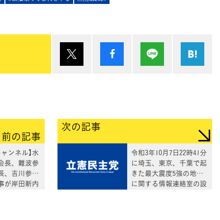
ポスト
シェア
Lineで送る
は
次の記事
前の記事
チャンネル】水
令和3年10月7日22時41分
会長、難波参
に埼玉、東京、千葉で起
長、吉川参院
きた最大震度5強の地震
事が岸田新内
に関する情報連絡室の設
を議論
置について