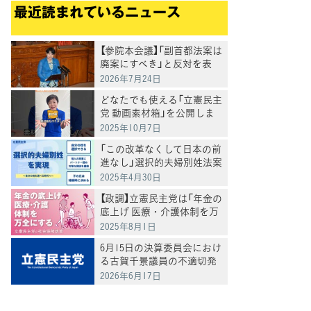
最近読まれているニュース
【参院本会議】「副首都法案は
廃案にすべき」と反対を表
明 岸真紀子議員
2026年7月24日
どなたでも使える「立憲民主
党 動画素材箱」を公開しま
した
2025年10月7日
「この改革なくして日本の前
進なし」選択的夫婦別姓法案
を提出
2025年4月30日
【政調】立憲民主党は「年金の
底上げ 医療・介護体制を万
全にする」
2025年8月1日
6月15日の決算委員会におけ
る古賀千景議員の不適切発
言と処分について
2026年6月17日