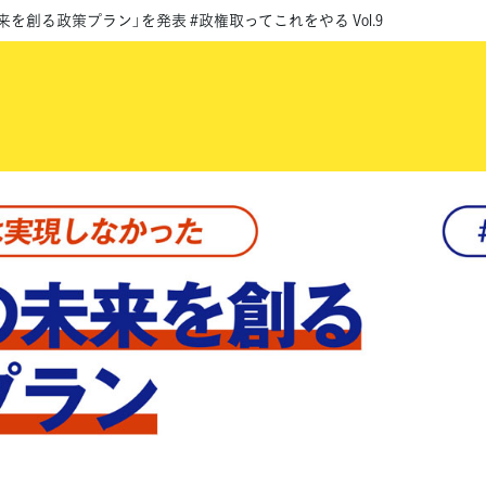
を創る政策プラン」を発表 #政権取ってこれをやる Vol.9