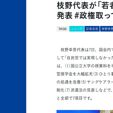
枝野代表が「若
発表 #政権取って
TAGS
ニュース
記者会見
枝野幸
枝野幸男代表は7日、国会内で記
して「自民党では実現しなかっ
は、（1）国公立大学の授業料を
型奨学金を大幅拡充（3）ひとり
の処遇を改善（5）ヤングケアラ
制化（7）派遣法の見直しなど
と全部で7項目です。