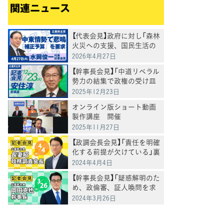
関連ニュース
【代表会見】政府に対し「森林
火災への支援、国民生活の
ための補正予算編成、平和
2026年4月27日
への対応を求めていく」水岡
【幹事長会見】「中道リベラル
代表
勢力の結集で政権の受け皿
を」安住淳幹事長
2025年12月23日
オンライン版ショート動画
製作講座 開催
2025年11月27日
【政調会長会見】「責任を明確
化する前提が欠けている」裏
金議員処分に長妻政調会長
2024年4月4日
【幹事長会見】「疑惑解明のた
め、政倫審、証人喚問を求
めていく」岡田幹事長が会見
2024年3月26日
で