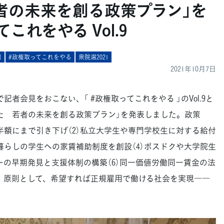
者の未来を創る政策プラン」を
これをやる Vol.9
男
#政権取ってこれをやる
衆院選2021
2021年10月7日
者会見をおこない、「 #政権取ってこれをやる 」のVol.9と
た 若者の未来を創る政策プラン」を発表しました。政策
半額にまで引き下げ（2）私立大学生や専門学校生に対する給付
暮らしの学生への家賃補助制度を創設（4）ポスドクや大学院生
ーの早期発見と支援体制の構築（6）同一価値労働同一賃金の法
で、原則として、希望すれば正規雇用で働ける社会を実現――