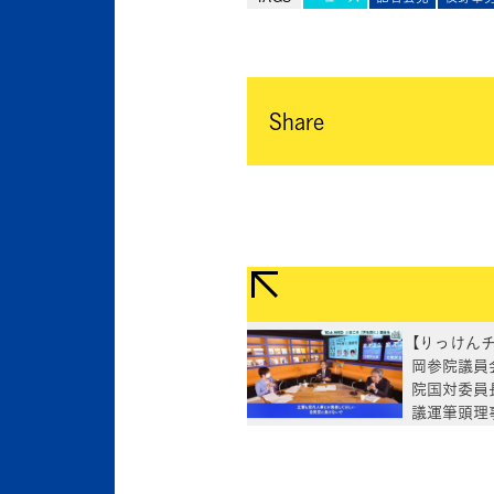
Share
【りっけん
岡参院議員
院国対委員
議運筆頭理
閣発足など