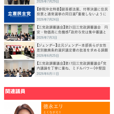
け、意見交換
2026年7月29日
【参院沖北特委】副首都法案、付帯決議に住民
投票と通常選挙の同日選「重複しないように
調整する」盛り込む
2026年7月24日
【三党政調審議会】第21回三党政調審議会 円
安・物価高に危機感「政府与党は集中審議と
党首討論を開催を」徳永政調会長
2026年7月3日
【ジェンダー】辻元ジェンダー本部長らが女性
差別撤廃条約選択議定書の批准を求める請願
を受ける
2026年6月25日
【三党政調審議会】第17回三党政調審議会「党
内議論を丁寧に重ね、ミドルパワー（中堅国
家）との現実的な連携強化へ」徳永政調会長
2026年6月11日
関連議員
徳永エリ
とくながえり