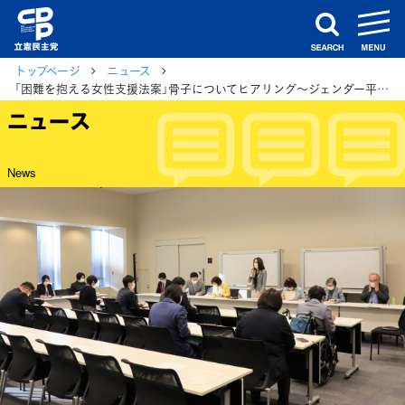
m
search
トップページ
ニュース
「困難を抱える女性支援法案」骨子についてヒアリング～ジェンダー平等推進本部および厚労部会
ニュース
News