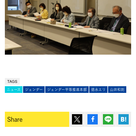
TAGS
ニュース
ジェンダー
ジェンダー平等推進本部
徳永エリ
山井和則
ポスト
シェア
Lineで送
は
Share