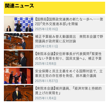
関連ニュース
【国際局】国際政党連携の新たな一歩へ――第
2回「党外交推進本部」を開催
2025年12月16日
補正予算組み替え動議提出 衆院本会議で野
間議員が政府案に反対討論
2025年12月11日
【衆院本会議】安住幹事長が代表質問「緊要性
のない予算を削り、国民支援へ」、補正予算
案の"無駄"と"政治改革"を厳しく追及
2025年12月8日
安全保障と民主主義をめぐる国際対話で、立
憲民主党の存在感を発信、鈴木庸介議員
2025年11月27日
【衆院本会議】城井議員、「経済対策と持続的
賃上げの実現を」
2025年11月4日