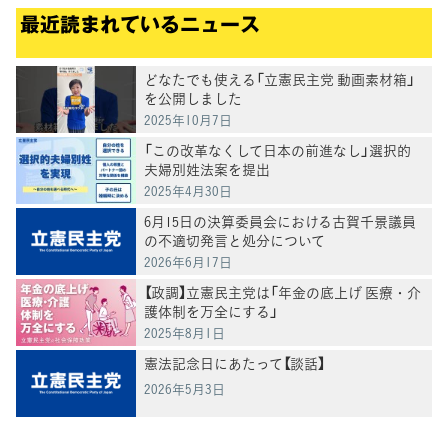
最近読まれているニュース
どなたでも使える「立憲民主党 動画素材箱」
を公開しました
2025年10月7日
「この改革なくして日本の前進なし」選択的
夫婦別姓法案を提出
2025年4月30日
6月15日の決算委員会における古賀千景議員
の不適切発言と処分について
2026年6月17日
【政調】立憲民主党は「年金の底上げ 医療・介
護体制を万全にする」
2025年8月1日
憲法記念日にあたって【談話】
2026年5月3日