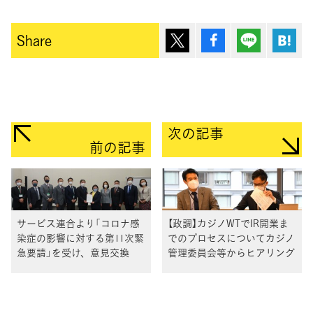
ポスト
シェア
Lineで送
は
Share
次の記事
前の記事
サービス連合より「コロナ感
【政調】カジノWTでIR開業ま
染症の影響に対する第11次緊
でのプロセスについてカジノ
急要請」を受け、意見交換
管理委員会等からヒアリング