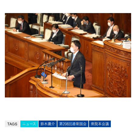
TAGS
ニュース
鈴木庸介
第208回通常国会
衆院本会議