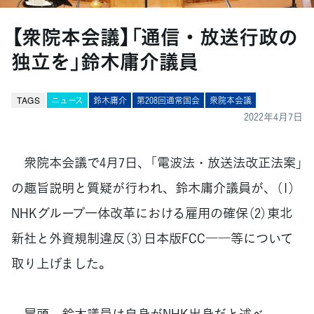
【衆院本会議】「通信・放送行政の
独立を」鈴木庸介議員
TAGS
ニュース
鈴木庸介
第208回通常国会
衆院本会議
2022年4月7日
衆院本会議で4月7日、「電波法・放送法改正法案」
の趣旨説明と質疑が行われ、鈴木庸介議員が、（1）
NHKグループ一体改革における雇用の確保（2）東北
新社と外資規制違反（3）日本版FCC――等について
取り上げました。
冒頭、鈴木議員は自身がNHK出身だと述べ、