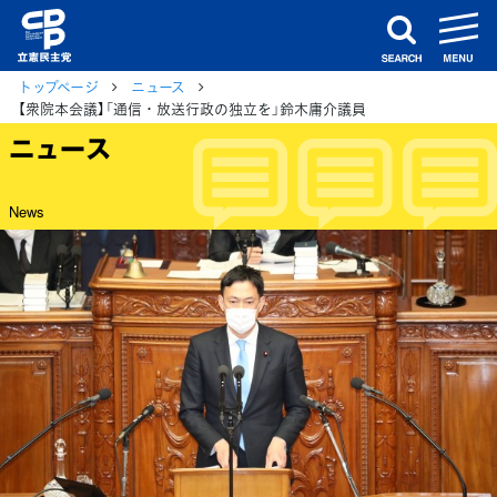
m
search
トップページ
ニュース
【衆院本会議】「通信・放送行政の独立を」鈴木庸介議員
ニュース
News