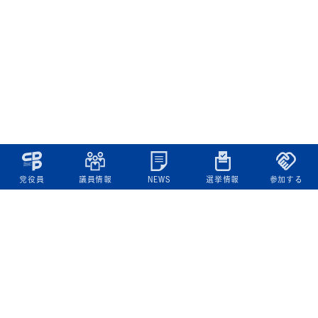
党役員
議員情報
NEWS
選挙情報
参加する
立憲民主党について
綱領
役員一覧
次の内閣
委員会委員一覧
議員・総支部長一覧
党本部所在地
都道府県連一覧
立憲民主党 活動計画・活動報告
ニュース