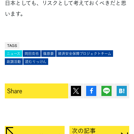
日本としても、リスクとして考えておくべきだと思
います。
TAGS
ニュース
岡田克也
篠原豪
経済安全保障プロジェクトチーム
政調活動
読むりっけん
ポスト
シェア
Lineで送
は
Share
次の記事