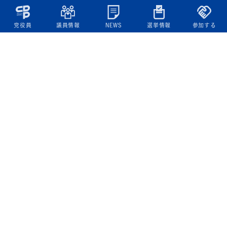
党役員
議員情報
NEWS
選挙情報
参加する
立憲民主党について
綱領
役員一覧
次の内閣
委員会委員一覧
議員・総支部長一覧
党本部所在地
都道府県連一覧
立憲民主党 活動計画・活動報告
ニュース
政策情報
基本政策
ビジョン２２
政策集
選挙政策
国会レポート
政調活動ニュース
提出法案
選挙情報
参院選2025選挙結果
衆院選2024選挙結果
参院選2022選挙結果
衆院選2021選挙結果
第20回統一地方自治体選挙 結果一覧