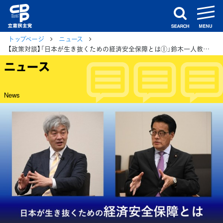
m
search
トップページ
ニュース
【政策対談】「日本が生き抜くための経済安全保障とは①」鈴木一人教授×岡田克也議員
ニュース
News