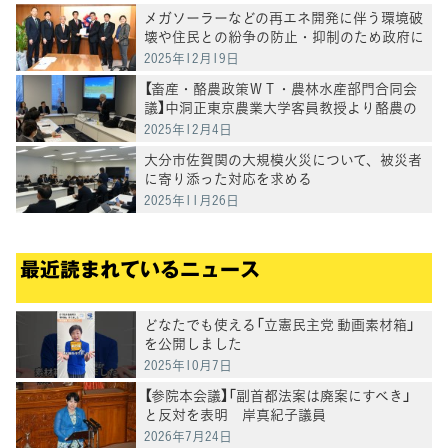
メガソーラーなどの再エネ開発に伴う環境破
壊や住民との紛争の防止・抑制のため政府に
申入れ
2025年12月19日
【畜産・酪農政策ＷＴ・農林水産部門合同会
議】中洞正東京農業大学客員教授より酪農の
現状評価と山地（やまち）酪農の取組について
2025年12月4日
ヒアリング
大分市佐賀関の大規模火災について、被災者
に寄り添った対応を求める
2025年11月26日
最近読まれているニュース
どなたでも使える「立憲民主党 動画素材箱」
を公開しました
2025年10月7日
【参院本会議】「副首都法案は廃案にすべき」
と反対を表明 岸真紀子議員
2026年7月24日