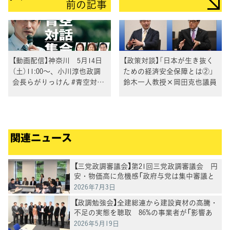
前の記事
【動画配信】神奈川 5月14日
【政策対談】「日本が生き抜く
（土）11:00～、小川淳也政調
ための経済安全保障とは②」
会長らがりっけん #青空対話
鈴木一人教授×岡田克也議員
集会 を開催
関連ニュース
【三党政調審議会】第21回三党政調審議会 円
安・物価高に危機感「政府与党は集中審議と
党首討論を開催を」徳永政調会長
2026年7月3日
【政調勉強会】全建総連から建設資材の高騰・
不足の実態を聴取 86%の事業者が「影響あ
り」
2026年5月19日