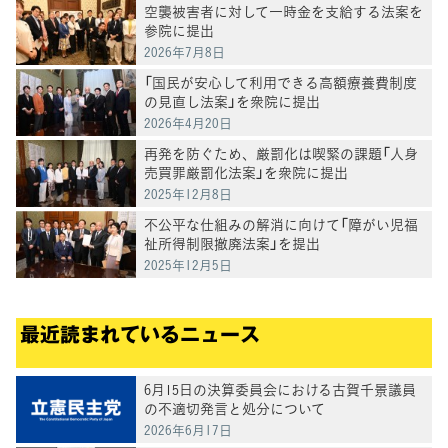
空襲被害者に対して一時金を支給する法案を
参院に提出
2026年7月8日
「国民が安心して利用できる高額療養費制度
の見直し法案」を衆院に提出
2026年4月20日
再発を防ぐため、厳罰化は喫緊の課題「人身
売買罪厳罰化法案」を衆院に提出
2025年12月8日
不公平な仕組みの解消に向けて「障がい児福
祉所得制限撤廃法案」を提出
2025年12月5日
最近読まれているニュース
6月15日の決算委員会における古賀千景議員
の不適切発言と処分について
2026年6月17日