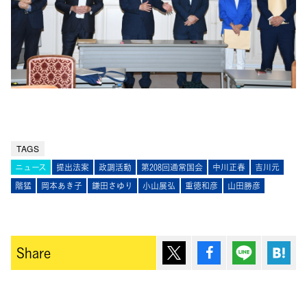
TAGS
ニュース
提出法案
政調活動
第208回通常国会
中川正春
吉川元
階猛
岡本あき子
鎌田さゆり
小山展弘
重徳和彦
山田勝彦
ポスト
シェア
Lineで送
は
Share