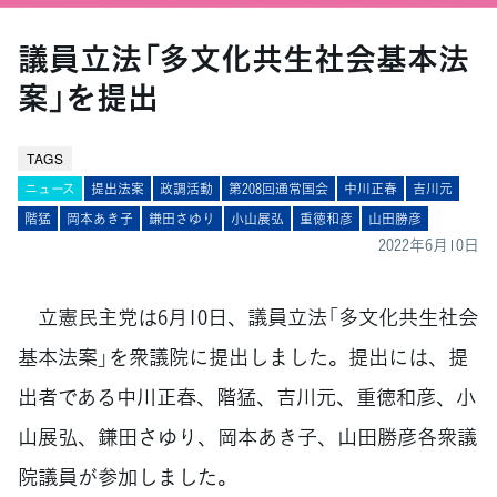
議員立法「多文化共生社会基本法
案」を提出
TAGS
ニュース
提出法案
政調活動
第208回通常国会
中川正春
吉川元
階猛
岡本あき子
鎌田さゆり
小山展弘
重徳和彦
山田勝彦
2022年6月10日
立憲民主党は6月10日、議員立法「多文化共生社会
基本法案」を衆議院に提出しました。提出には、提
出者である中川正春、階猛、吉川元、重徳和彦、小
山展弘、鎌田さゆり、岡本あき子、山田勝彦各衆議
院議員が参加しました。