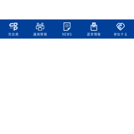
党役員
議員情報
NEWS
選挙情報
参加する
立憲民主党について
綱領
役員一覧
次の内閣
委員会委員一覧
議員・総支部長一覧
党本部所在地
都道府県連一覧
立憲民主党 活動計画・活動報告
ニュース
政策情報
基本政策
ビジョン２２
政策集
選挙政策
国会レポート
政調活動ニュース
提出法案
選挙情報