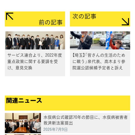
次の記事
前の記事
サービス連合より、2022年度
【埼玉】「皆さんの生活のため
重点政策に関する要請を受
に戦う」泉代表、高木まり参
け、意見交換
院選公認候補予定者と訴え
関連ニュース
水俣病公式確認70年の節目に、水俣病被害者
救済新法案提出
2026年7月9日