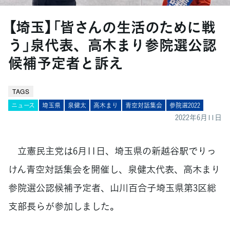
【埼玉】「皆さんの生活のために戦
う」泉代表、高木まり参院選公認
候補予定者と訴え
TAGS
ニュース
埼玉県
泉健太
高木まり
青空対話集会
参院選2022
2022年6月11日
立憲民主党は6月11日、埼玉県の新越谷駅でりっ
けん青空対話集会を開催し、泉健太代表、高木まり
参院選公認候補予定者、山川百合子埼玉県第3区総
支部長らが参加しました。