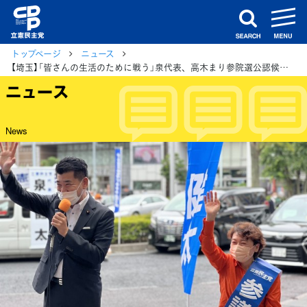
m
search
トップページ
ニュース
【埼玉】「皆さんの生活のために戦う」泉代表、高木まり参院選公認候補予定者と訴え
ニュース
News