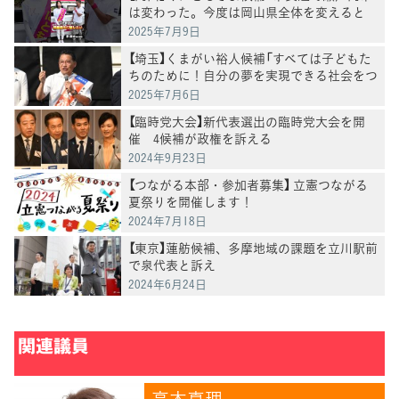
は変わった。今度は岡山県全体を変えると
き」泉健太常任顧問と訴え
2025年7月9日
【埼玉】くまがい裕人候補「すべては子どもた
ちのために！自分の夢を実現できる社会をつ
くりたい」野田代表と訴える
2025年7月6日
【臨時党大会】新代表選出の臨時党大会を開
催 4候補が政権を訴える
2024年9月23日
【つながる本部・参加者募集】 立憲つながる
夏祭りを開催します！
2024年7月18日
【東京】蓮舫候補、多摩地域の課題を立川駅前
で泉代表と訴え
2024年6月24日
関連議員
高木真理