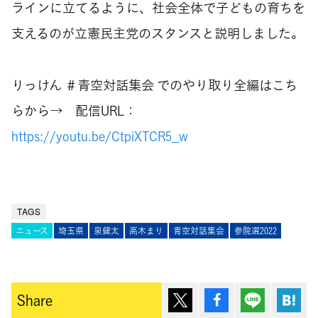
ラインに立てるように、社会全体で子どもの育ちを
支えるのが立憲民主党のスタンスと説明しました。
りっけん ＃青空対話集会 でのやり取り全編はこち
らから→ 配信URL：
https://youtu.be/CtpiXTCR5_w
TAGS
ニュース
埼玉県
泉健太
高木まり
青空対話集会
参院選2022
ポスト
シェア
Lineで送
は
Share