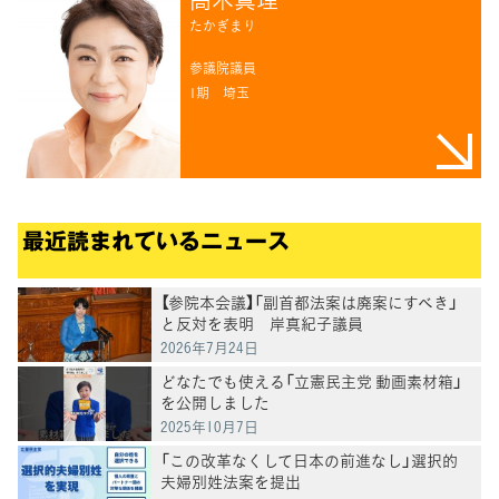
たかぎまり
参議院議員
1期
埼玉
最近読まれているニュース
【参院本会議】「副首都法案は廃案にすべき」
と反対を表明 岸真紀子議員
2026年7月24日
どなたでも使える「立憲民主党 動画素材箱」
を公開しました
2025年10月7日
「この改革なくして日本の前進なし」選択的
夫婦別姓法案を提出