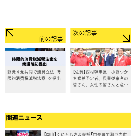
次の記事
前の記事
野党４党共同で議員立法「時
【佐賀】西村幹事長・小野つか
限的消費税減税法案」を提出
さ候補予定者、農業従事者の
皆さん、女性の皆さんと意見
交換
関連ニュース
【岡山】くにともさよ候補「市長選で瀬戸内市