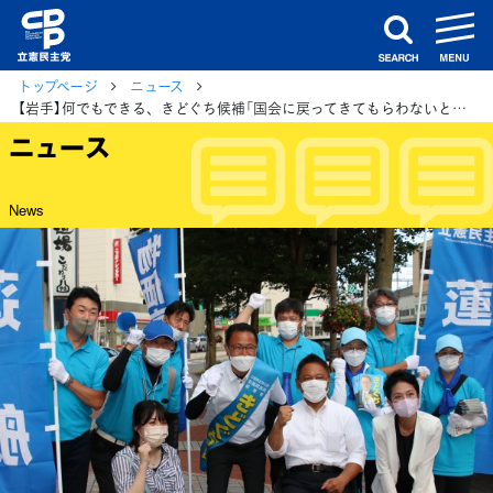
m
search
トップページ
ニュース
【岩手】何でもできる、きどぐち候補「国会に戻ってきてもらわないといけない」蓮舫参院議員
ニュース
News