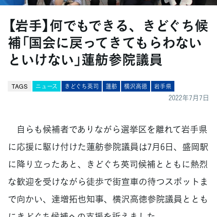
【岩手】何でもできる、きどぐち候
補「国会に戻ってきてもらわない
といけない」蓮舫参院議員
TAGS
ニュース
きどぐち英司
蓮舫
横沢高徳
岩手県
2022年7月7日
自らも候補者でありながら選挙区を離れて岩手県
に応援に駆け付けた蓮舫参院議員は7月6日、盛岡駅
に降り立ったあと、きどぐち英司候補とともに熱烈
な歓迎を受けながら徒歩で街宣車の待つスポットま
で向かい、達増拓也知事、横沢高徳参院議員ととも
にきどぐち候補への支援を訴えました。