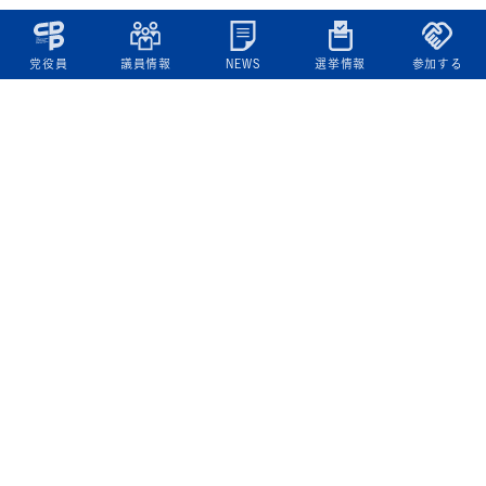
党役員
議員情報
NEWS
選挙情報
参加する
立憲民主党について
綱領
役員一覧
次の内閣
委員会委員一覧
議員・総支部長一覧
党本部所在地
都道府県連一覧
立憲民主党 活動計画・活動報告
ニュース
政策情報
基本政策
ビジョン２２
政策集
選挙政策
国会レポート
政調活動ニュース
提出法案
選挙情報
参院選2025選挙結果
衆院選2024選挙結果
参院選2022選挙結果
衆院選2021選挙結果
第20回統一地方自治体選挙 結果一覧