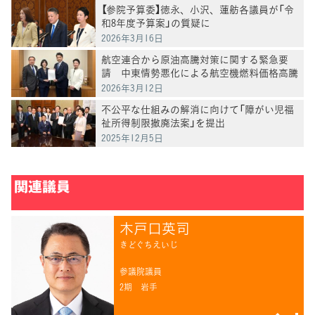
【参院予算委】徳永、小沢、蓮舫各議員が「令
和8年度予算案」の質疑に
2026年3月16日
航空連合から原油高騰対策に関する緊急要
請 中東情勢悪化による航空機燃料価格高騰
への対応を要望
2026年3月12日
不公平な仕組みの解消に向けて「障がい児福
祉所得制限撤廃法案」を提出
2025年12月5日
関連議員
木戸口英司
きどぐちえいじ
参議院議員
2期
岩手