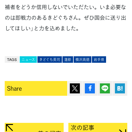
補者をどうか信用しないでいただたい。いま必要な
のは即戦力のあるきどぐちさん。ぜひ国会に送り出
してほしい」と力を込めました。
TAGS
ニュース
きどぐち英司
蓮舫
横沢高徳
岩手県
ポスト
シェア
Lineで送
は
Share
次の記事