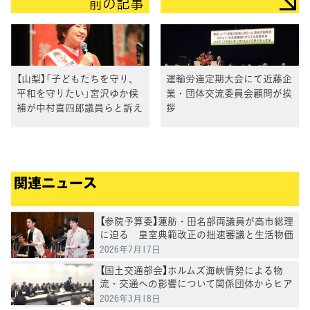
前の記事
【山梨】「子どもたちを守り、
運輸労連定期大会にて近藤企
平和を守りたい」宮沢ゆか候
業・団体交流委員会顧問が挨
補が中村喜四郎議員らと訴え
拶
関連ニュース
【参院予算委】蓮舫・田名部両議員が高市総理
に迫る 皇室典範改正の拙速審議と生活物価
対策を追及
2026年7月17日
【国土交通部会】ホルムズ海峡情勢による物
流・交通への影響について関係団体からヒア
リング
2026年3月18日