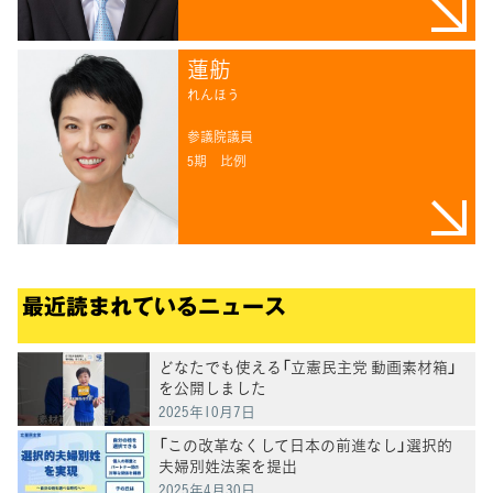
蓮舫
れんほう
参議院議員
5期
比例
最近読まれているニュース
どなたでも使える「立憲民主党 動画素材箱」
を公開しました
2025年10月7日
「この改革なくして日本の前進なし」選択的
夫婦別姓法案を提出
2025年4月30日